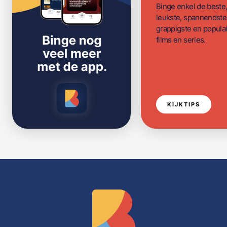
Binge enkel de beste
leukste, spannendste
grappigste en populai
films en series.
KIJKTIPS