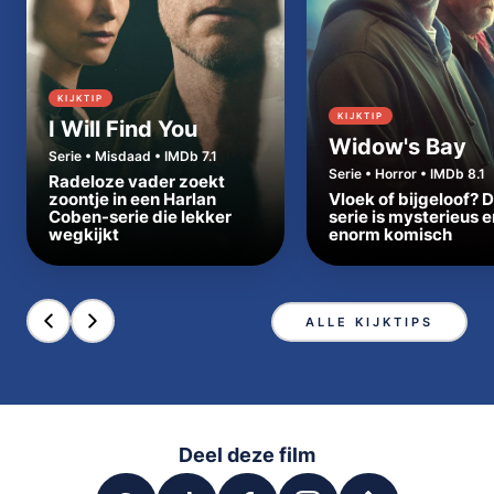
KIJKTIP
KIJKTIP
I Will Find You
Widow's Bay
Serie • Misdaad • IMDb 7.1
Serie • Horror • IMDb 8.1
Radeloze vader zoekt
zoontje in een Harlan
Vloek of bijgeloof? 
Coben-serie die lekker
serie is mysterieus e
wegkijkt
enorm komisch
ALLE KIJKTIPS
Deel deze film