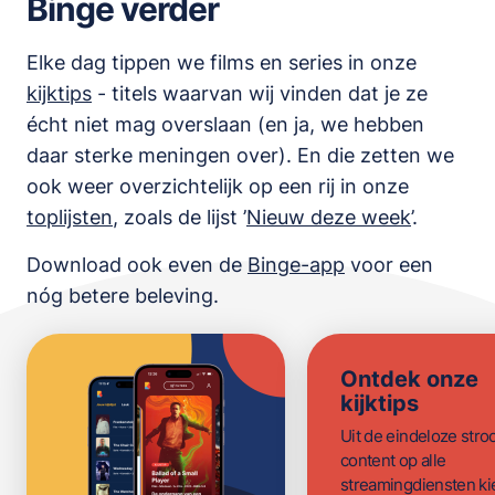
Binge verder
Elke dag tippen we films en series in onze
kijktips
- titels waarvan wij vinden dat je ze
écht niet mag overslaan (en ja, we hebben
daar sterke meningen over). En die zetten we
ook weer overzichtelijk op een rij in onze
toplijsten
,
zoals de lijst
’
Nieuw deze week
’.
Download ook even de
Binge-app
voor een
nóg betere beleving.
Ontdek onze
kijktips
Uit de eindeloze str
content op alle
streamingdiensten ki