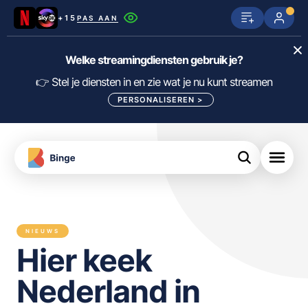
+15
PAS AAN
Netflix
SkyShowtime
Prime Video
Welke streamingdiensten gebruik je?
ijn
nge
Disney+
Videoland
HBO Max
👉 Stel je diensten in en zie wat je nu kunt streamen
PERSONALISEREN
>
NPO Start
Apple TV+
NLZIET
tips
Viaplay
Pathé Thuis
Apple TV
jsten
uws
Film1
Lumière
KIJK
NIEUWS
meJane
Canal+
Hier keek
Download
de
FILTER FILMS EN SERIES OP MIJN
Binge
DIENSTEN
Nederland in
App
ALLES/NIETS SELECTEREN