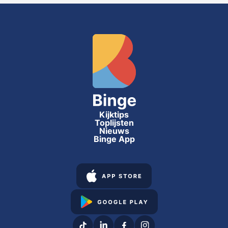
Kijktips
Toplijsten
Nieuws
Binge App