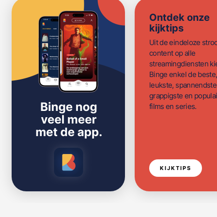
Ontdek onze
kijktips
Uit de eindeloze str
content op alle
streamingdiensten ki
Binge enkel de beste
leukste, spannendste
grappigste en populai
films en series.
KIJKTIPS