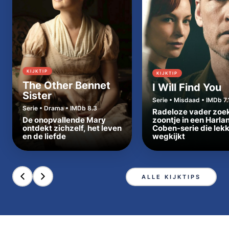
KIJKTIP
KIJKTIP
The Other Bennet
I Will Find You
Sister
Serie • Misdaad • IMDb 7.
Serie • Drama • IMDb 8.3
Radeloze vader zoe
De onopvallende Mary
zoontje in een Harla
ontdekt zichzelf, het leven
Coben-serie die lek
en de liefde
wegkijkt
ALLE KIJKTIPS