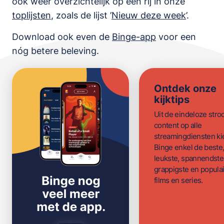
ook weer overzichtelijk op een rij in onze
toplijsten
,
zoals de lijst
’
Nieuw deze week
’.
Download ook even de
Binge-app
voor een
nóg betere beleving.
Ontdek onze
kijktips
Uit de eindeloze str
content op alle
streamingdiensten ki
Binge enkel de beste
leukste, spannendste
grappigste en populai
films en series.