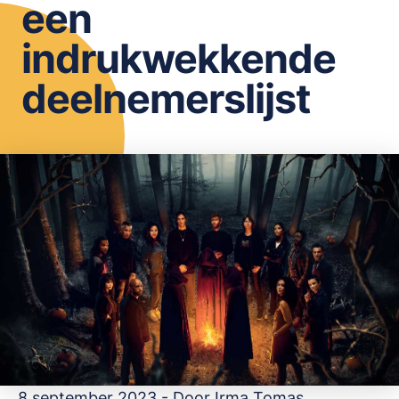
een
OPSLAAN
indrukwekkende
deelnemerslijst
8 september 2023 - Door
Irma Tomas