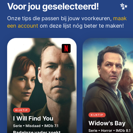
Voor jou geselecteerd!
✨
Onze tips die passen bij jouw voorkeuren,
maak
een account
om deze lijst nóg beter te maken!
KIJKTIP
KIJKTIP
I Will Find You
Widow's Bay
Serie • Misdaad • IMDb 7.1
Serie • Horror • IMDb 8.1
Radeloze vader zoekt