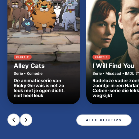
KIJKTIP
KIJKTIP
Alley Cats
I Will Find You
Serie • Komedie
Serie • Misdaad • IMDb 7.
De animatieserie van
Radeloze vader zoe
Ricky Gervais is net zo
zoontje in een Harla
leuk met je ogen dicht:
Coben-serie die lek
niet heel leuk
wegkijkt
ALLE KIJKTIPS