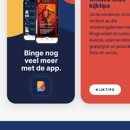
kijktips
Uit de eindeloze str
content op alle
streamingdiensten ki
Binge enkel de beste
leukste, spannendste
grappigste en populai
films en series.
KIJKTIPS