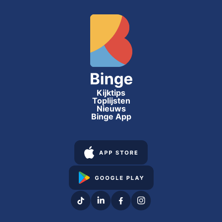
Kijktips
Toplijsten
Nieuws
Binge App