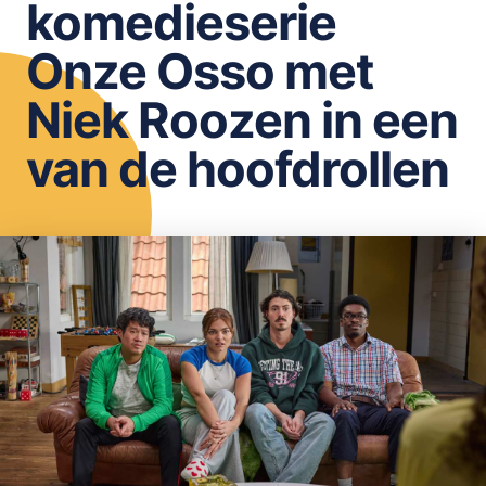
komedieserie
OPSLAAN
Onze Osso met
Niek Roozen in een
van de hoofdrollen