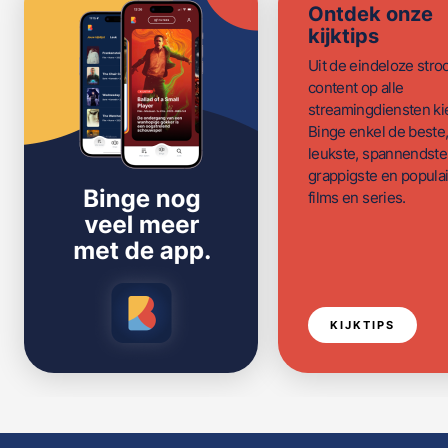
Ontdek onze
kijktips
Uit de eindeloze str
content op alle
streamingdiensten ki
Binge enkel de beste
leukste, spannendste
grappigste en populai
films en series.
KIJKTIPS