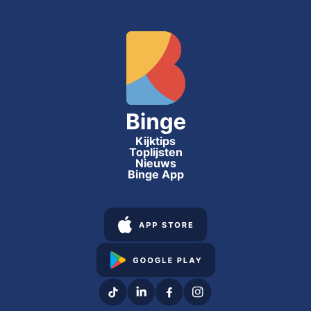
Kijktips
Toplijsten
Nieuws
Binge App