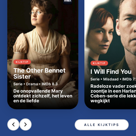
KIJKTIP
KIJKTIP
The Other Bennet
I Will Find You
Sister
Serie • Misdaad • IMDb 7.
Serie • Drama • IMDb 8.3
Radeloze vader zoe
De onopvallende Mary
zoontje in een Harla
ontdekt zichzelf, het leven
Coben-serie die lek
en de liefde
wegkijkt
ALLE KIJKTIPS