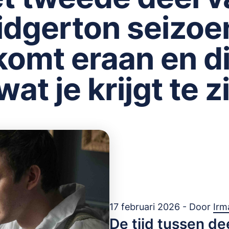
idgerton seizoe
komt eraan en di
 wat je krijgt te z
17 februari 2026 - Door
Irm
De tijd tussen de