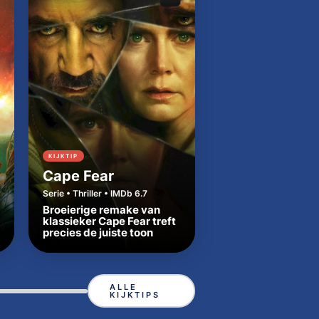
KIJKTIP
KIJKTIP
Cape Fear
Dutton Ranch
Serie • Thriller • IMDb 6.7
Serie • Western • IMDb
Broeierige remake van
Beth en Rip zetten
klassieker Cape Fear treft
Yellowstone-tradit
precies de juiste toon
in Texas
ALLE
KIJKTIPS