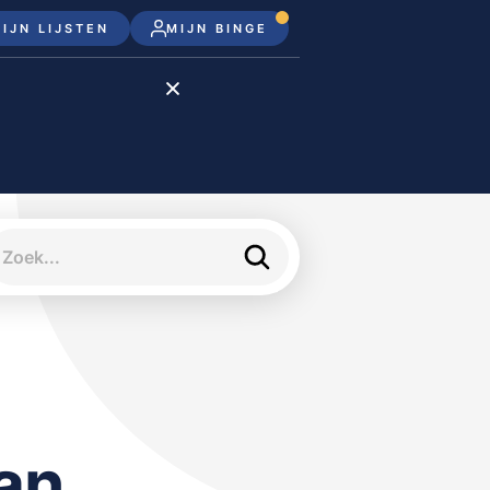
IJN LIJSTEN
MIJN BINGE
Disney+
Apple TV+
Apple TV
meJane
an