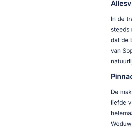
Alles
In de t
steeds 
dat de 
van Sop
natuurl
Pinna
De make
liefde 
helemaa
Weduwe 