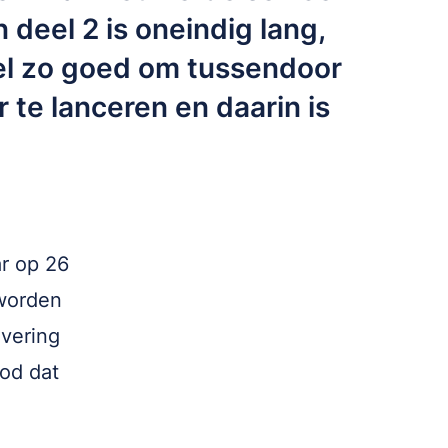
 deel 2 is oneindig lang,
wel zo goed om tussendoor
r te lanceren en daarin is
r op 26
 worden
evering
bod dat