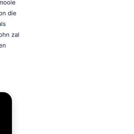
 mooie
on die
ls
ohn zal
en