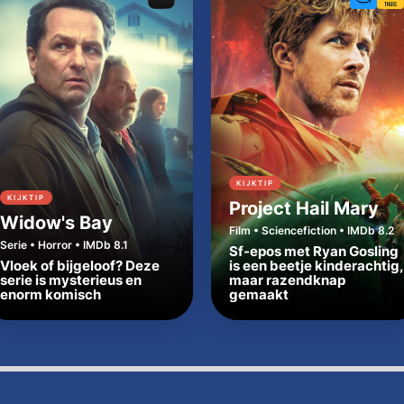
KIJKTIP
KIJKTIP
Project Hail Mary
Widow's Bay
Film • Sciencefiction • IMDb 8.2
Serie • Horror • IMDb 8.1
Sf-epos met Ryan Gosling
Vloek of bijgeloof? Deze
is een beetje kinderachtig,
serie is mysterieus en
maar razendknap
enorm komisch
gemaakt