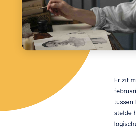
Er zit 
februar
tussen 
stelde 
logisch