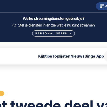
M
SkyShowtime
Prime Video
Welke streamingdiensten gebruik je?
HBO Max
NPO Start
👉 Stel je diensten in en zie wat je nu kunt streamen
PERSONALISEREN
>
Viaplay
Pathé Thuis
Lumière
KIJK
Kijktips
Toplijsten
Nieuws
Binge App
FILTER FILMS EN SERIES OP MIJN DIENSTEN
ALLES/NIETS SELECTEREN
OPSLAAN
S
t tweede deel v