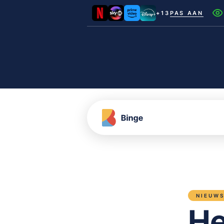
+13
PAS AAN
Netflix
Videoland
NLZIET
Film1
Canal+
NIEUW
He