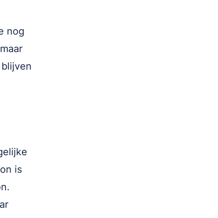
je nog
 maar
blijven
elijke
on is
n.
ar