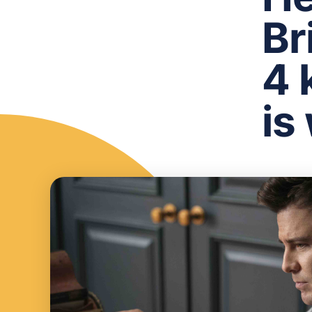
Br
4 
is