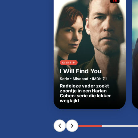
KIJKTIP
I Will Find You
Serie • Misdaad • IMDb 7.1
Radeloze vader zoekt
zoontje in een Harlan
Coben-serie die lekker
wegkijkt