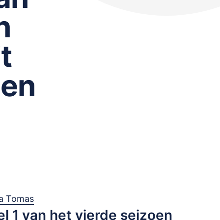
n
t
ien
a Tomas
el 1 van het vierde seizoen