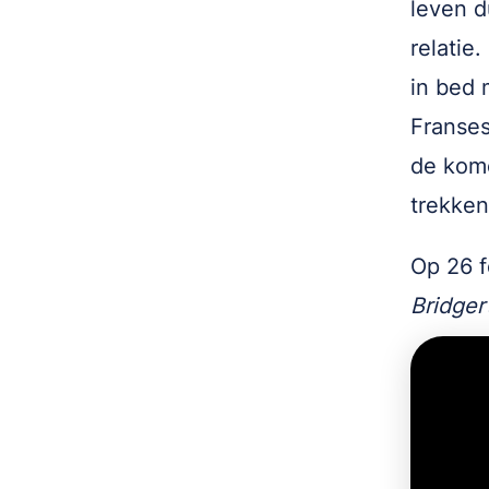
leven d
relatie
in bed 
Franses
de kom
trekke
Op 26 f
Bridger