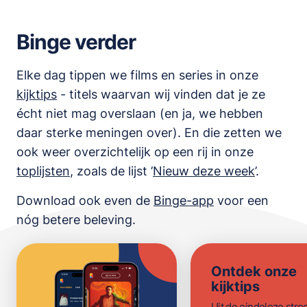
Binge verder
Elke dag tippen we films en series in onze
kijktips
- titels waarvan wij vinden dat je ze
écht niet mag overslaan (en ja, we hebben
daar sterke meningen over). En die zetten we
ook weer overzichtelijk op een rij in onze
toplijsten
,
zoals de lijst
’
Nieuw deze week
’.
Download ook even de
Binge-app
voor een
nóg betere beleving.
Ontdek onze
kijktips
Uit de eindeloze str