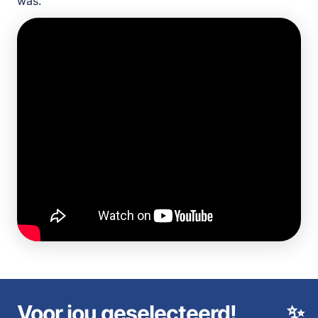
was.
Voor jou geselecteerd!
✨