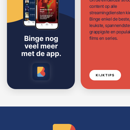
content op alle
streamingdiensten ki
Binge enkel de beste
leukste, spannendste
grappigste en populai
films en series.
KIJKTIPS