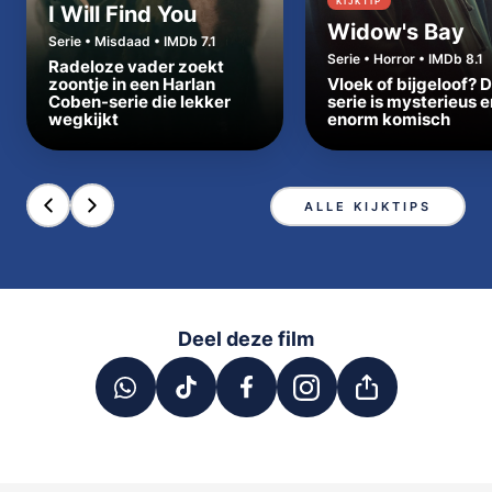
KIJKTIP
I Will Find You
Widow's Bay
Serie • Misdaad • IMDb 7.1
Serie • Horror • IMDb 8.1
Radeloze vader zoekt
zoontje in een Harlan
Vloek of bijgeloof? 
Coben-serie die lekker
serie is mysterieus e
wegkijkt
enorm komisch
ALLE KIJKTIPS
Deel deze film