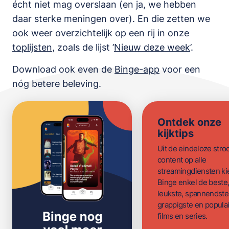
écht niet mag overslaan (en ja, we hebben
daar sterke meningen over). En die zetten we
ook weer overzichtelijk op een rij in onze
toplijsten
,
zoals de lijst
’
Nieuw deze week
’.
Download ook even de
Binge-app
voor een
nóg betere beleving.
Ontdek onze
kijktips
Uit de eindeloze str
content op alle
streamingdiensten ki
Binge enkel de beste
leukste, spannendste
grappigste en populai
films en series.