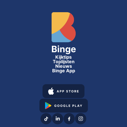
Kijktips
Toplijsten
Nieuws
Binge App