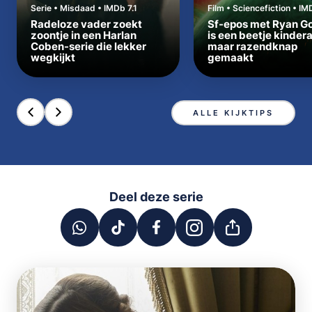
Serie • Misdaad • IMDb 7.1
Film • Sciencefiction • IM
Radeloze vader zoekt
Sf-epos met Ryan Go
zoontje in een Harlan
is een beetje kinder
Coben-serie die lekker
maar razendknap
wegkijkt
gemaakt
ALLE KIJKTIPS
Deel deze serie