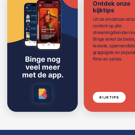
Ontdek onze
kijktips
Uit de eindeloze str
content op alle
streamingdiensten ki
Binge enkel de beste
leukste, spannendste
grappigste en populai
films en series.
KIJKTIPS