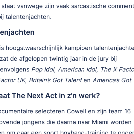
staat vanwege zijn vaak sarcastische comment
bij talentenjachten.
tenjachten
 is hoogstwaarschijnlijk kampioen talentenjacht
zat de afgelopen twintig jaar in de jury bij
eenvolgens
Pop Idol, American Idol, The X Fact
actor UK, Britain’s Got Talent
en
America’s Got 
at The Next Act in z'n werk?
ocumentaire selecteren Cowell en zijn team 16
ovende jongens die daarna naar Miami worden
n om daar een soort boyband-training te onde