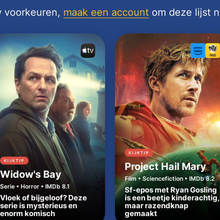
uw voorkeuren,
maak een account
om deze lijst 
KIJKTIP
KIJKTIP
Project Hail Mary
Widow's Bay
Film • Sciencefiction • IMDb 8.2
Serie • Horror • IMDb 8.1
Sf-epos met Ryan Gosling
Vloek of bijgeloof? Deze
is een beetje kinderachtig,
serie is mysterieus en
maar razendknap
enorm komisch
gemaakt