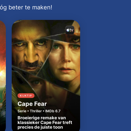
nóg beter te maken!
KIJKTIP
KIJKTIP
Cape Fear
Dutton Ranch
Serie • Thriller • IMDb 6.7
Serie • Western • IMDb
Broeierige remake van
Beth en Rip zetten
klassieker Cape Fear treft
Yellowstone-tradit
precies de juiste toon
in Texas