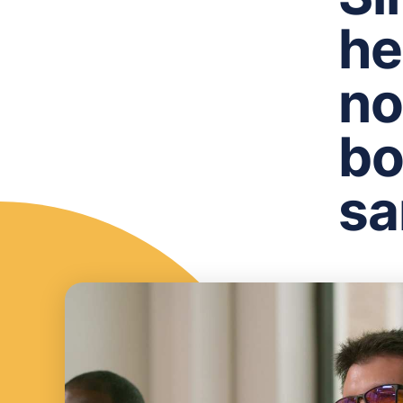
he
no
bo
sa