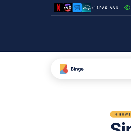
+13
PAS AAN
Netflix
Videoland
NLZIET
Film1
Canal+
NIEUW
Si