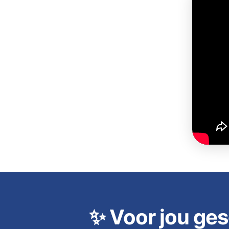
✨
Voor jou ges