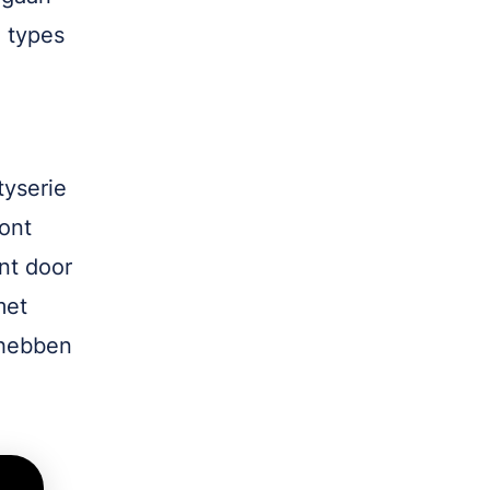
 types
tyserie
ont
nt door
met
 hebben