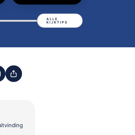
ALLE
KIJKTIPS
uitvinding
n