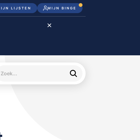
IJN LIJSTEN
MIJN BINGE
Disney+
Apple TV+
Apple TV
meJane
t