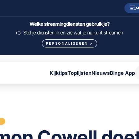
M
SkyShowtime
Prime Video
Welke streamingdiensten gebruik je?
HBO Max
NPO Start
👉 Stel je diensten in en zie wat je nu kunt streamen
PERSONALISEREN
>
Viaplay
Pathé Thuis
Lumière
KIJK
Kijktips
Toplijsten
Nieuws
Binge App
FILTER FILMS EN SERIES OP MIJN DIENSTEN
ALLES/NIETS SELECTEREN
OPSLAAN
S
mon Cowell doe