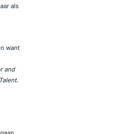
aar als
en want
or and
Talent
.
rgaan