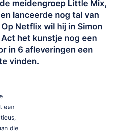
 de meidengroep Little Mix,
 en lanceerde nog tal van
Op Netflix wil hij in Simon
 Act het kunstje nog een
r in 6 afleveringen een
te vinden.
e
at een
tieus,
man die