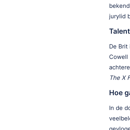
bekend 
jurylid 
Talen
De Brit
Cowell 
achter
The X F
Hoe ga
In de d
veelbel
gevloge