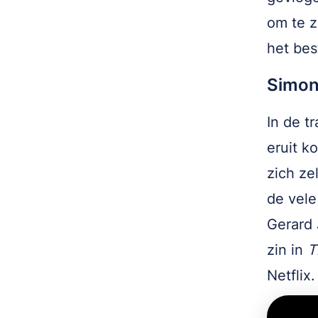
om te z
het bes
Simon 
In de tr
eruit k
zich ze
de vele
Gerard 
zin in
T
Netflix