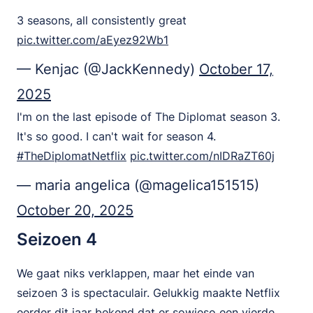
3 seasons, all consistently great
pic.twitter.com/aEyez92Wb1
— Kenjac (@JackKennedy)
October 17,
2025
I'm on the last episode of The Diplomat season 3.
It's so good. I can't wait for season 4.
#TheDiplomatNetflix
pic.twitter.com/nIDRaZT60j
— maria angelica (@magelica151515)
October 20, 2025
Seizoen 4
We gaat niks verklappen, maar het einde van
seizoen 3 is spectaculair. Gelukkig maakte Netflix
eerder dit jaar bekend dat er sowieso een vierde