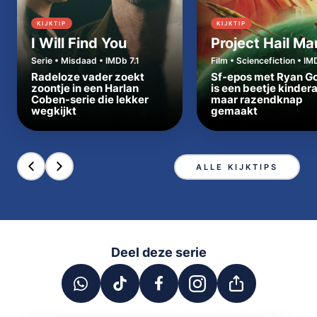
KIJKTIP
KIJKTIP
I Will Find You
Project Hail Ma
Serie • Misdaad • IMDb 7.1
Film • Sciencefiction • IM
Radeloze vader zoekt
Sf-epos met Ryan Go
zoontje in een Harlan
is een beetje kinder
Coben-serie die lekker
maar razendknap
wegkijkt
gemaakt
ALLE KIJKTIPS
Deel deze serie