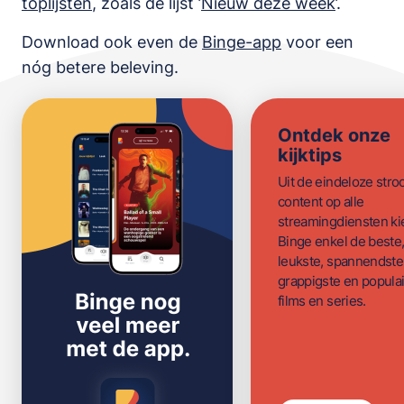
toplijsten
,
zoals de lijst
’
Nieuw deze week
’.
Download ook even de
Binge-app
voor een
nóg betere beleving.
Ontdek onze
kijktips
Uit de eindeloze str
content op alle
streamingdiensten ki
Binge enkel de beste
leukste, spannendste
grappigste en populai
films en series.