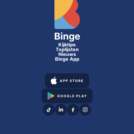
Kijktips
Toplijsten
Nieuws
Binge App