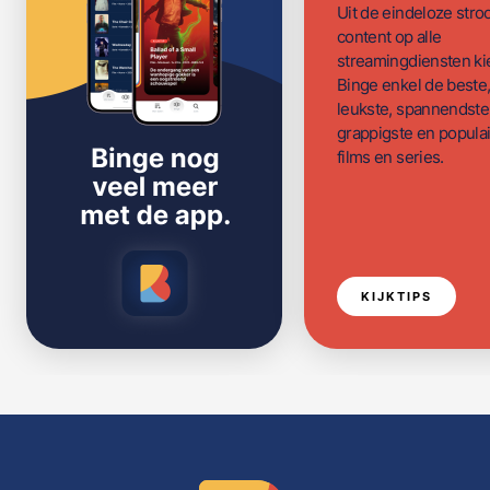
Uit de eindeloze str
content op alle
streamingdiensten ki
Binge enkel de beste
leukste, spannendste
grappigste en populai
films en series.
KIJKTIPS