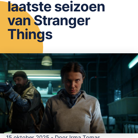
laatste seizoen
OPSLAAN
van Stranger
Things
15 oktober 2025 - Door
Irma Tomas