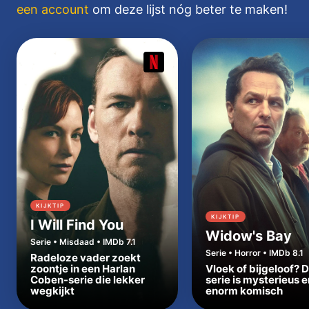
een account
om deze lijst nóg beter te maken!
KIJKTIP
KIJKTIP
I Will Find You
Widow's Bay
Serie • Misdaad • IMDb 7.1
Serie • Horror • IMDb 8.1
Radeloze vader zoekt
zoontje in een Harlan
Vloek of bijgeloof? 
Coben-serie die lekker
serie is mysterieus e
wegkijkt
enorm komisch