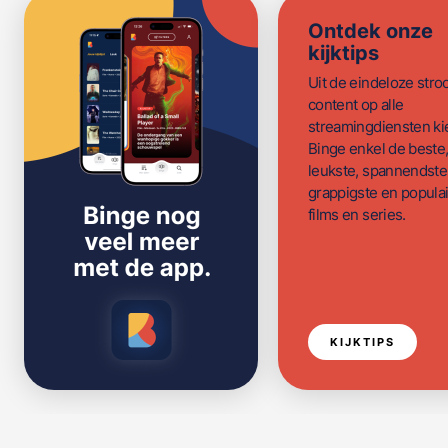
Ontdek onze
kijktips
Uit de eindeloze str
content op alle
streamingdiensten ki
Binge enkel de beste
leukste, spannendste
grappigste en populai
films en series.
KIJKTIPS