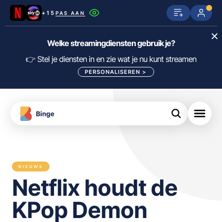
+15
PAS AAN
Netflix
SkyShowtime
Prime Video
Welke streamingdiensten gebruik je?
ijn
nge
Disney+
Videoland
HBO Max
👉 Stel je diensten in en zie wat je nu kunt streamen
PERSONALISEREN
>
NPO Start
Apple TV+
NLZIET
tips
Viaplay
Pathé Thuis
Apple TV
jsten
uws
Film1
Lumière
KIJK
NIEUWS
meJane
Canal+
Netflix houdt de
Download
de
FILTER FILMS EN SERIES OP MIJN
Binge
DIENSTEN
KPop Demon
App
ALLES/NIETS SELECTEREN