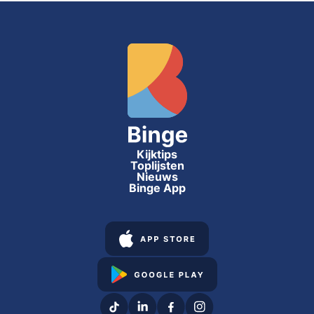
Kijktips
Toplijsten
Nieuws
Binge App