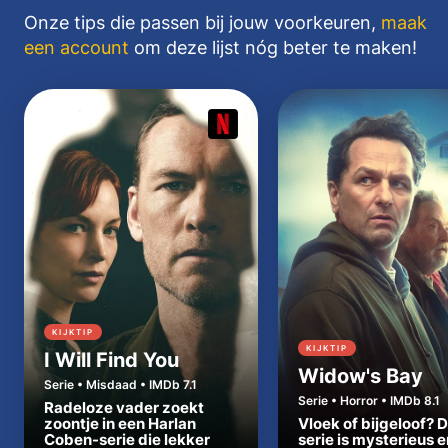
Onze tips die passen bij jouw voorkeuren,
maak
een account
om deze lijst nóg beter te maken!
KIJKTIP
KIJKTIP
I Will Find You
Widow's Bay
Serie • Misdaad • IMDb 7.1
Serie • Horror • IMDb 8.1
Radeloze vader zoekt
zoontje in een Harlan
Vloek of bijgeloof? 
Coben-serie die lekker
serie is mysterieus e