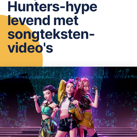
Hunters-hype
OPSLAAN
levend met
songteksten-
video's