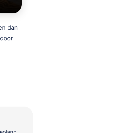
ven dan
 door
deoland