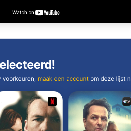
electeerd!
uw voorkeuren,
maak een account
om deze lijst 