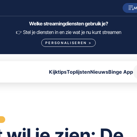
M
SkyShowtime
Prime Video
Welke streamingdiensten gebruik je?
HBO Max
NPO Start
👉 Stel je diensten in en zie wat je nu kunt streamen
PERSONALISEREN
>
Viaplay
Pathé Thuis
Lumière
KIJK
Kijktips
Toplijsten
Nieuws
Binge App
FILTER FILMS EN SERIES OP MIJN DIENSTEN
ALLES/NIETS SELECTEREN
OPSLAAN
S
t wil je zien: De