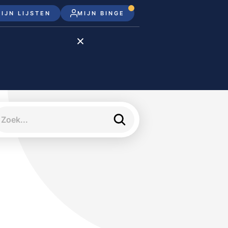
IJN LIJSTEN
MIJN BINGE
Disney+
Apple TV+
Apple TV
meJane