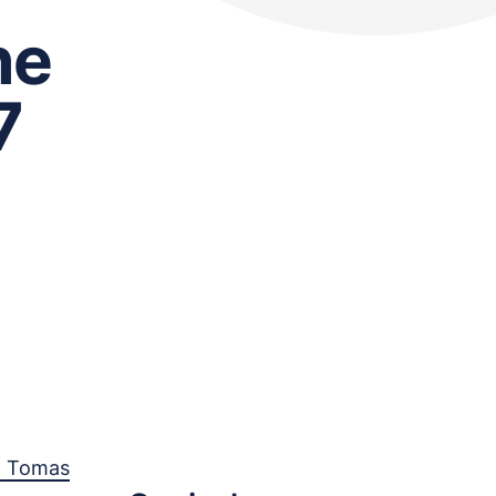
he
7
a Tomas