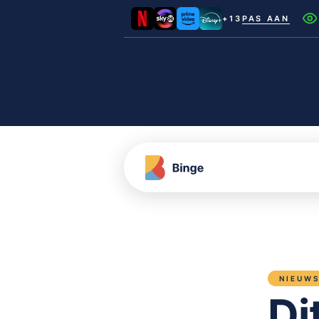
+13
PAS AAN
Netflix
Videoland
NLZIET
Film1
Canal+
NIEUW
Di