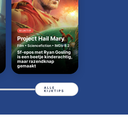
KIJKTIP
KIJKTIP
Project Hail Mary
Cape Fear
Film • Sciencefiction • IMDb 8.2
Serie • Thriller • IMDb 
Sf-epos met Ryan Gosling
is een beetje kinderachtig,
Broeierige remake
maar razendknap
klassieker Cape Fe
gemaakt
precies de juiste t
ALLE
KIJKTIPS