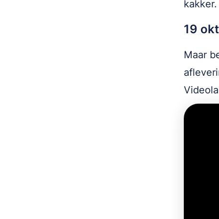
kakker
19 ok
Maar be
aflever
Videola