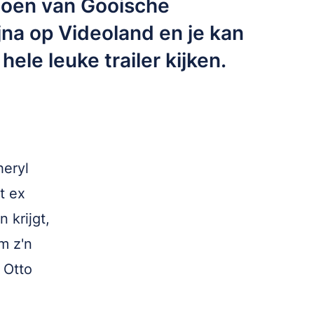
zoen van Gooische
jna op Videoland en je kan
hele leuke trailer kijken.
heryl
t ex
 krijgt,
m z'n
 Otto