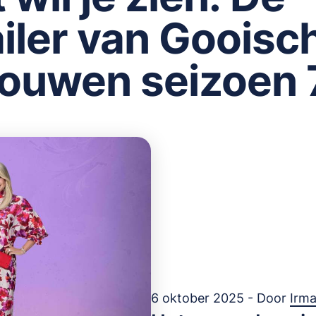
ailer van Gooisc
ouwen seizoen 
6 oktober 2025 - Door
Irm