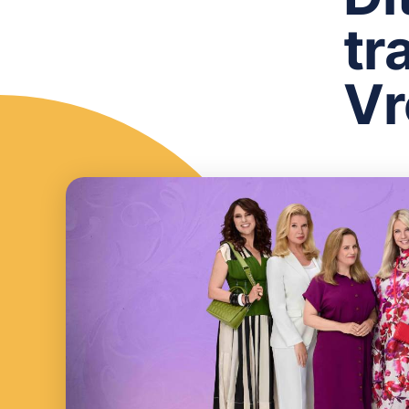
tr
Vr