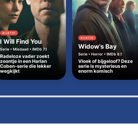
KIJKTIP
KIJKTIP
I Will Find You
Widow's Bay
Serie • Misdaad • IMDb 7.1
Serie • Horror • IMDb 8.1
Radeloze vader zoekt
zoontje in een Harlan
Vloek of bijgeloof? Deze
Coben-serie die lekker
serie is mysterieus en
wegkijkt
enorm komisch