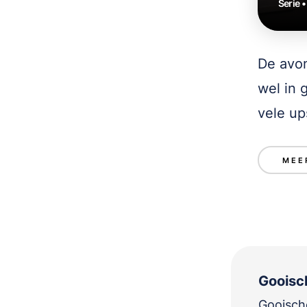
Serie 
De avon
wel in 
vele up
MEE
Gooisch
Gooische