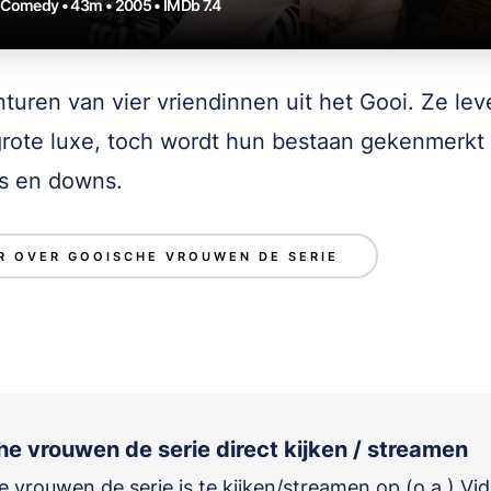
• Comedy • 43m • 2005 • IMDb 7.4
turen van vier vriendinnen uit het Gooi. Ze le
grote luxe, toch wordt hun bestaan gekenmerkt
s en downs.
R OVER GOOISCHE VROUWEN DE SERIE
e vrouwen de serie direct kijken / streamen
 vrouwen de serie is te kijken/streamen op (o.a.) Vi