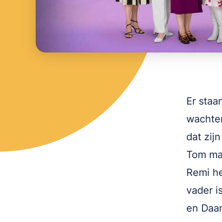
Er staa
wachten
dat zij
Tom maa
Remi he
vader i
en Daan