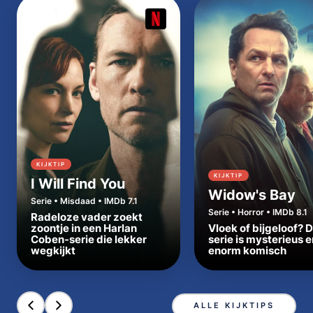
KIJKTIP
KIJKTIP
I Will Find You
Widow's Bay
Serie • Misdaad • IMDb 7.1
Serie • Horror • IMDb 8.1
Radeloze vader zoekt
zoontje in een Harlan
Vloek of bijgeloof? 
Coben-serie die lekker
serie is mysterieus e
wegkijkt
enorm komisch
ALLE KIJKTIPS