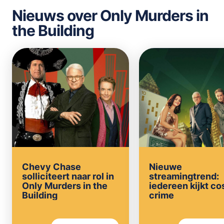
Nieuws over Only Murders in
the Building
Chevy Chase
Nieuwe
solliciteert naar rol in
streamingtrend:
Only Murders in the
iedereen kijkt co
Building
crime