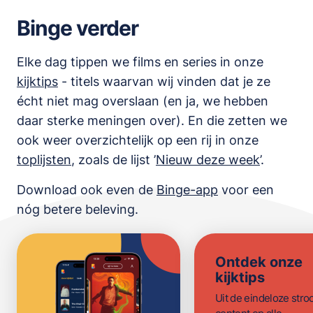
Binge verder
Elke dag tippen we films en series in onze
kijktips
- titels waarvan wij vinden dat je ze
écht niet mag overslaan (en ja, we hebben
daar sterke meningen over). En die zetten we
ook weer overzichtelijk op een rij in onze
toplijsten
,
zoals de lijst
’
Nieuw deze week
’.
Download ook even de
Binge-app
voor een
nóg betere beleving.
Ontdek onze
kijktips
Uit de eindeloze str