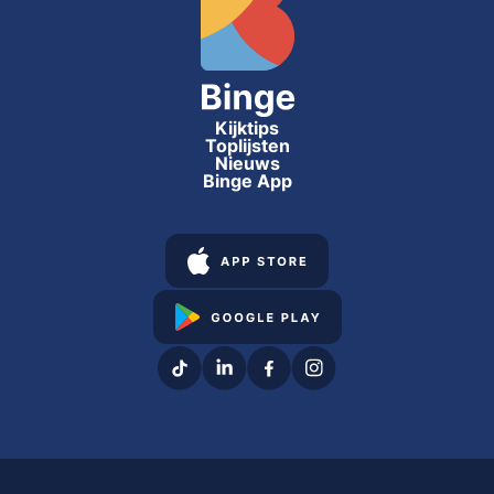
Kijktips
Toplijsten
Nieuws
Binge App