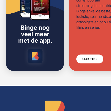
content op alle
streamingdiensten ki
Binge enkel de beste
leukste, spannendste
grappigste en populai
films en series.
KIJKTIPS