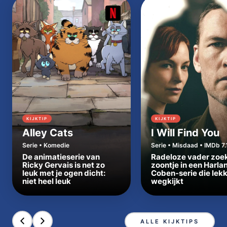
KIJKTIP
KIJKTIP
Alley Cats
I Will Find You
Serie • Komedie
Serie • Misdaad • IMDb 7.
De animatieserie van
Radeloze vader zoe
Ricky Gervais is net zo
zoontje in een Harla
leuk met je ogen dicht:
Coben-serie die lek
niet heel leuk
wegkijkt
ALLE KIJKTIPS