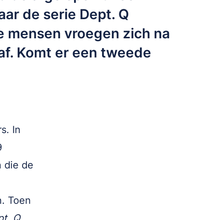
ar de serie Dept. Q
ie mensen vroegen zich na
 af. Komt er een tweede
s. In
9
 die de
n. Toen
t. Q.