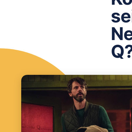
se
Ne
Q