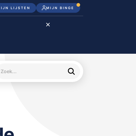
IJN LIJSTEN
MIJN BINGE
Disney+
Apple TV+
Apple TV
meJane
de