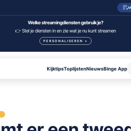
M
SkyShowtime
Prime Video
Welke streamingdiensten gebruik je?
HBO Max
NPO Start
👉 Stel je diensten in en zie wat je nu kunt streamen
PERSONALISEREN
>
Viaplay
Pathé Thuis
Lumière
KIJK
Kijktips
Toplijsten
Nieuws
Binge App
FILTER FILMS EN SERIES OP MIJN DIENSTEN
ALLES/NIETS SELECTEREN
OPSLAAN
S
mt er een twee