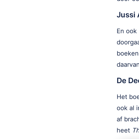
Jussi 
En ook
doorgaa
boekenr
daarvan
De De
Het bo
ook al 
af brac
heet
Th