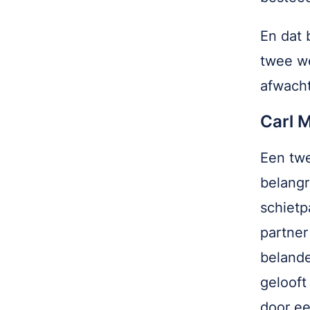
En dat 
twee we
afwach
Carl 
Een twe
belangr
schietp
partner
belande
gelooft
door ee