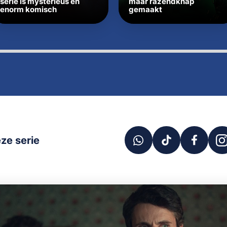
serie is mysterieus en
maar razendknap
enorm komisch
gemaakt
ze serie