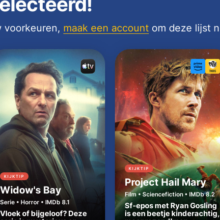
electeerd!
uw voorkeuren,
maak een account
om deze lijst 
KIJKTIP
KIJKTIP
Project Hail Mary
Widow's Bay
Film • Sciencefiction • IMDb 8.2
Serie • Horror • IMDb 8.1
Sf-epos met Ryan Gosling
Vloek of bijgeloof? Deze
is een beetje kinderachtig,