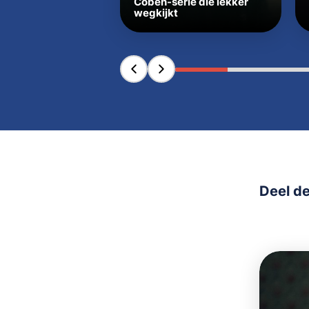
Coben-serie die lekker
wegkijkt
Deel de