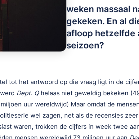
weken massaal na
gekeken. En al d
afloop hetzelfde
seizoen?
el tot het antwoord op die vraag ligt in de cijfer
 werd
Dept. Q
helaas niet geweldig bekeken (4
 miljoen uur wereldwijd) Maar omdat de mensen
politieserie wel zagen, net als de recensies zeer
iast waren, trokken de cijfers in week twee aa
dden mensen wereldwijd 73 miljoen uur aan
Dep