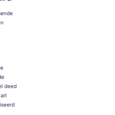
mende
en
de
de
el deed
arl
iseerd