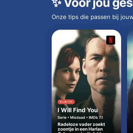
✨
Voor jou ges
Onze tips die passen bij jo
KIJKTIP
I Will Find You
Serie • Misdaad • IMDb 7.1
Radeloze vader zoekt
zoontje in een Harlan