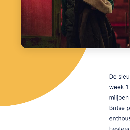
De sleut
week 1
miljoen
Britse 
enthous
bestee