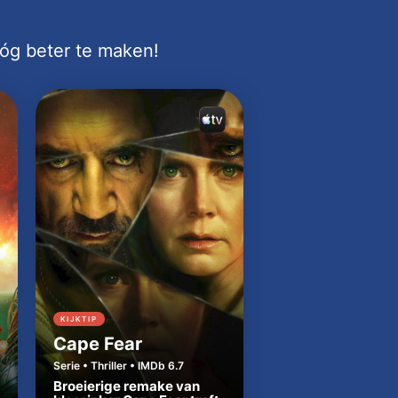
nóg beter te maken!
KIJKTIP
KIJKTIP
Cape Fear
Dutton Ranch
Serie • Thriller • IMDb 6.7
Serie • Western • IMDb
Broeierige remake van
Beth en Rip zetten