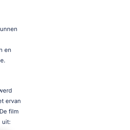
kunnen
n en
ie.
werd
et ervan
De film
 uit: