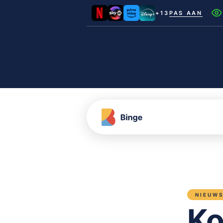
+13
PAS AAN
Netflix
Videoland
NLZIET
Film1
Canal+
NIEUW
Ko