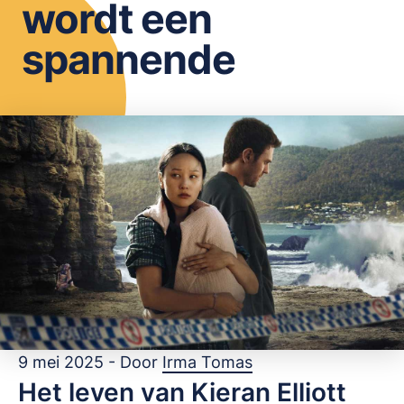
wordt een
OPSLAAN
spannende
9 mei 2025 - Door
Irma Tomas
Het leven van Kieran Elliott