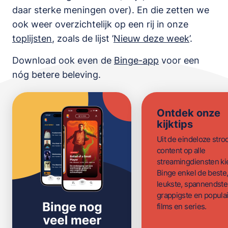
daar sterke meningen over). En die zetten we
ook weer overzichtelijk op een rij in onze
toplijsten
,
zoals de lijst
’
Nieuw deze week
’.
Download ook even de
Binge-app
voor een
nóg betere beleving.
Ontdek onze
kijktips
Uit de eindeloze str
content op alle
streamingdiensten ki
Binge enkel de beste
leukste, spannendste
grappigste en populai
films en series.