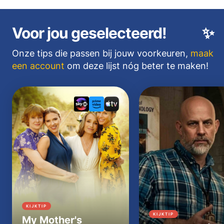
Voor jou geselecteerd!
✨
Onze tips die passen bij jouw voorkeuren,
maak
een account
om deze lijst nóg beter te maken!
KIJKTIP
KIJKTIP
My Mother's