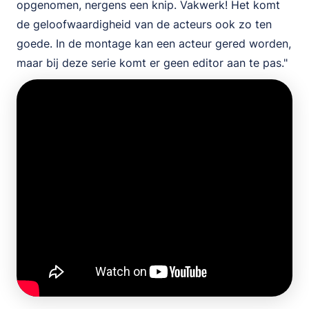
opgenomen, nergens een knip. Vakwerk! Het komt
de geloofwaardigheid van de acteurs ook zo ten
goede. In de montage kan een acteur gered worden,
maar bij deze serie komt er geen editor aan te pas."