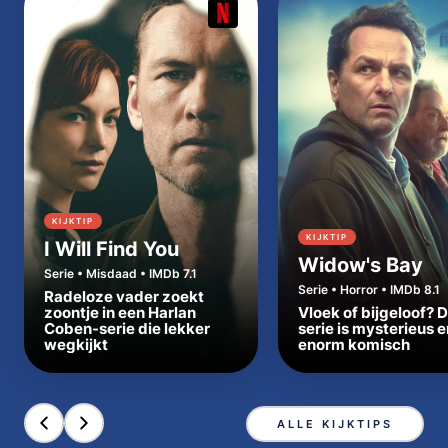
KIJKTIP
KIJKTIP
I Will Find You
Widow's Bay
Serie • Misdaad • IMDb 7.1
Serie • Horror • IMDb 8.1
Radeloze vader zoekt
zoontje in een Harlan
Vloek of bijgeloof? 
Coben-serie die lekker
serie is mysterieus e
wegkijkt
enorm komisch
ALLE KIJKTIPS