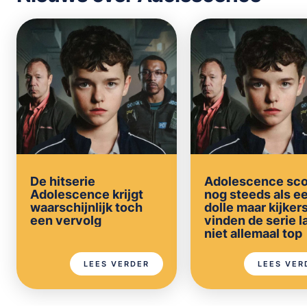
De hitserie
Adolescence sco
Adolescence krijgt
nog steeds als e
waarschijnlijk toch
dolle maar kijker
een vervolg
vinden de serie l
niet allemaal top
LEES VERDER
LEES VER