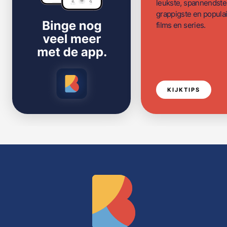
leukste, spannendste
grappigste en populai
films en series.
KIJKTIPS