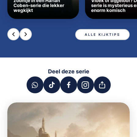
zoontje in een Harlan
Vloek of bijgeloof? 
Coben-serie die lekker
serie is mysterieus e
wegkijkt
enorm komisch
ALLE KIJKTIPS
Deel deze serie