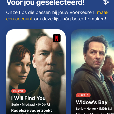
Voor jou geselecteerd!
✨
Onze tips die passen bij jouw voorkeuren,
maak
een account
om deze lijst nóg beter te maken!
KIJKTIP
KIJKTIP
I Will Find You
Widow's Bay
Serie • Misdaad • IMDb 7.1
Serie • Horror • IMDb 8.1
Radeloze vader zoekt