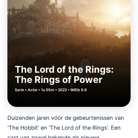
The Lord of the Rings:
The Rings of Power
Serie • Actie • 1u 05m • 2022 • IMDb 6.8
Duizenden jaren vóór de gebeurtenissen van
'The Hobbit' en 'The Lord of the Rings'. Een
cast van zowel bekende als nieuwe