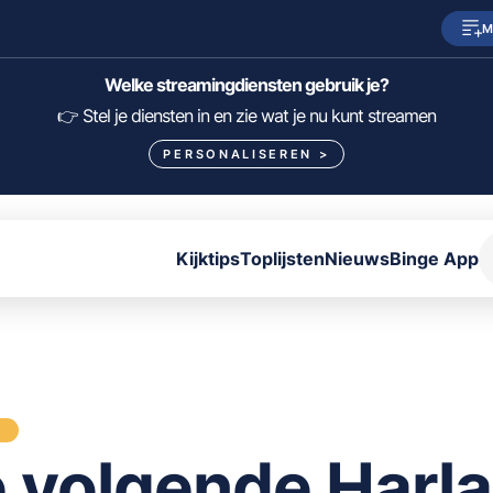
M
SkyShowtime
Prime Video
Welke streamingdiensten gebruik je?
HBO Max
NPO Start
👉 Stel je diensten in en zie wat je nu kunt streamen
PERSONALISEREN
>
Viaplay
Pathé Thuis
Lumière
KIJK
Kijktips
Toplijsten
Nieuws
Binge App
FILTER FILMS EN SERIES OP MIJN DIENSTEN
ALLES/NIETS SELECTEREN
OPSLAAN
S
 volgende Harl