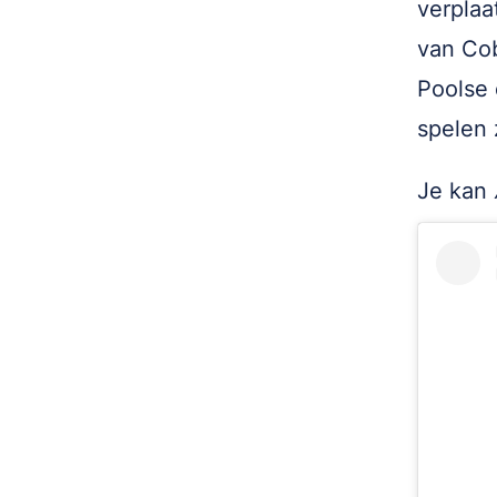
verplaa
van Cob
Poolse 
spelen 
Je kan