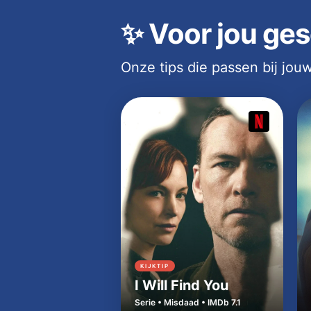
✨
Voor jou ges
Onze tips die passen bij jo
KIJKTIP
I Will Find You
Serie • Misdaad • IMDb 7.1