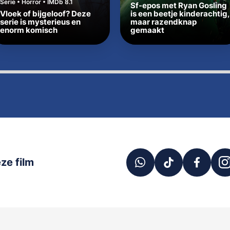
Serie • Horror • IMDb 8.1
Sf-epos met Ryan Gosling
Vloek of bijgeloof? Deze
is een beetje kinderachtig,
serie is mysterieus en
maar razendknap
enorm komisch
gemaakt
ze film