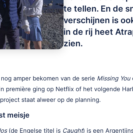
te tellen. En de 
verschijnen is oo
in de rij heet Atr
zien.
n nog amper bekomen van de serie
Missing You
 in première ging op Netflix of het volgende Har
roject staat alweer op de planning.
st meisje
dos
(de Engelse titel is
Caught
) is een Argentijn