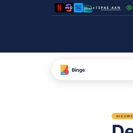
+13
PAS AAN
Netflix
Videoland
NLZIET
Film1
Canal+
NIEUW
De