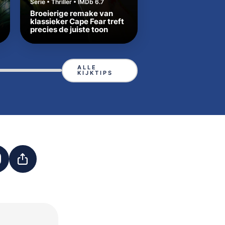
Serie • Thriller • IMDb 6.7
Serie • Western • IMDb
Broeierige remake van
Beth en Rip zetten
klassieker Cape Fear treft
Yellowstone-tradit
precies de juiste toon
in Texas
ALLE
KIJKTIPS