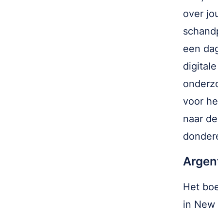
over jo
schandp
een dag
digital
onderzo
voor he
naar de
donder
Argent
Het bo
in New 