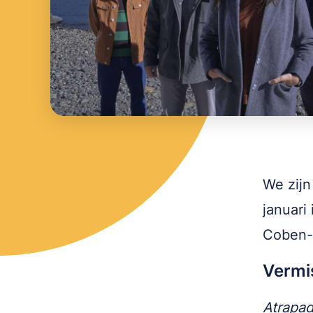
We zij
januari
Coben-p
Vermi
Atrapa