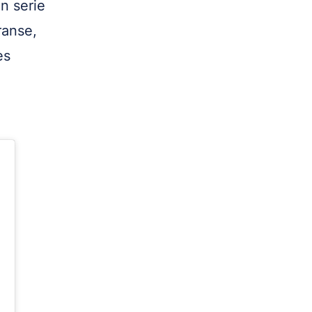
n serie
ranse,
es