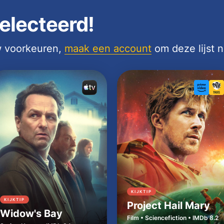
electeerd!
uw voorkeuren,
maak een account
om deze lijst 
KIJKTIP
KIJKTIP
Project Hail Mary
Widow's Bay
Film • Sciencefiction • IMDb 8.2