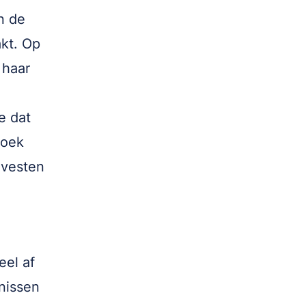
n de
akt. Op
 haar
e dat
zoek
dvesten
eel af
nissen