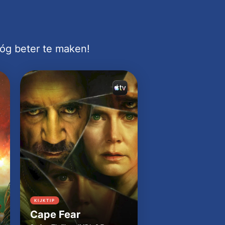
nóg beter te maken!
KIJKTIP
KIJKTIP
Cape Fear
Dutton Ranch