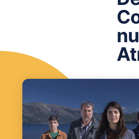
Co
nu
At