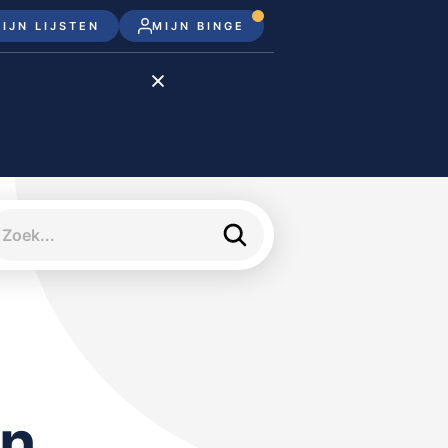
IJN LIJSTEN
MIJN BINGE
Disney+
Apple TV+
Apple TV
meJane
an