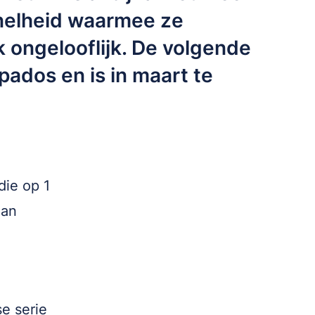
snelheid waarmee ze
k ongelooflijk. De volgende
apados en is in maart te
die op 1
lan
se serie