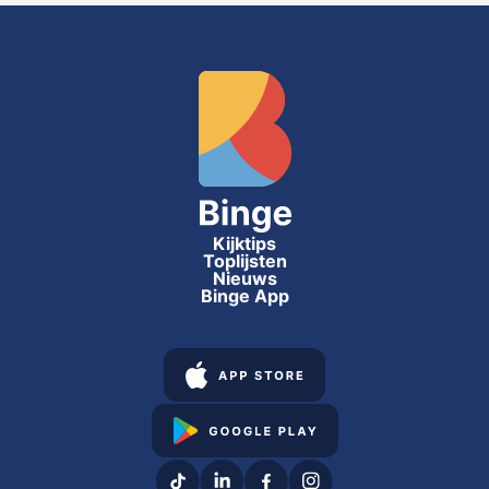
Kijktips
Toplijsten
Nieuws
Binge App