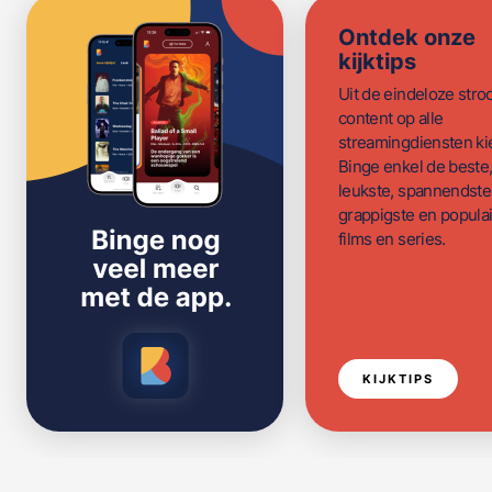
Ontdek onze
kijktips
Uit de eindeloze str
content op alle
streamingdiensten ki
Binge enkel de beste
leukste, spannendste
grappigste en populai
films en series.
KIJKTIPS