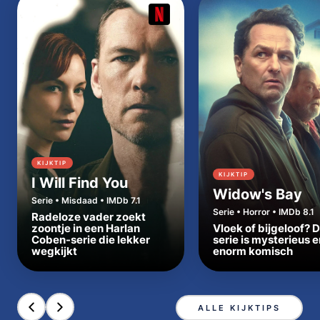
KIJKTIP
KIJKTIP
I Will Find You
Widow's Bay
Serie • Misdaad • IMDb 7.1
Serie • Horror • IMDb 8.1
Radeloze vader zoekt
zoontje in een Harlan
Vloek of bijgeloof? 
Coben-serie die lekker
serie is mysterieus e
wegkijkt
enorm komisch
ALLE KIJKTIPS