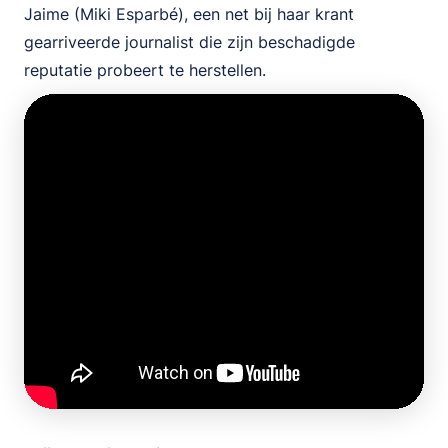
Jaime (Miki Esparbé), een net bij haar krant
gearriveerde journalist die zijn beschadigde
reputatie probeert te herstellen.