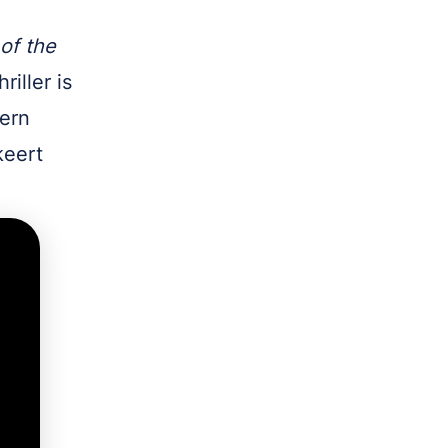
of the
iller is
dern
keert