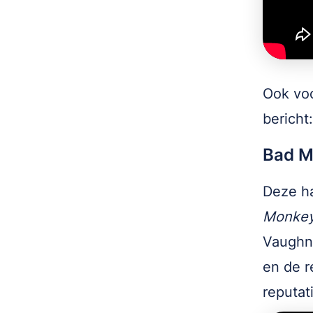
Ook voo
bericht
Bad M
Deze h
Monke
Vaughn 
en de r
reputat