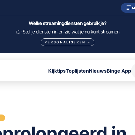
M
SkyShowtime
Prime Video
Welke streamingdiensten gebruik je?
HBO Max
NPO Start
👉 Stel je diensten in en zie wat je nu kunt streamen
PERSONALISEREN
>
Viaplay
Pathé Thuis
Lumière
KIJK
Kijktips
Toplijsten
Nieuws
Binge App
FILTER FILMS EN SERIES OP MIJN DIENSTEN
ALLES/NIETS SELECTEREN
OPSLAAN
S
prolongeerd in