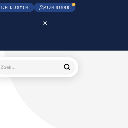
IJN LIJSTEN
MIJN BINGE
Disney+
Apple TV+
Apple TV
meJane