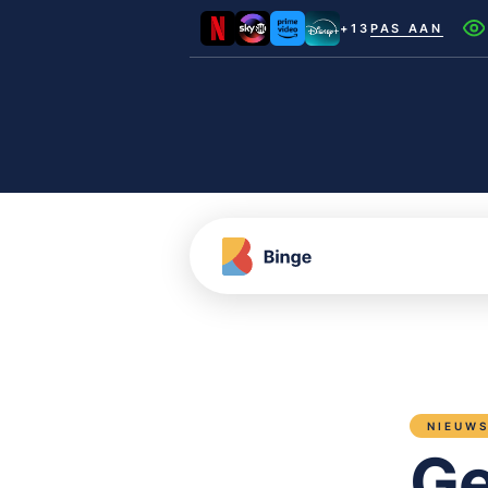
+13
PAS AAN
Netflix
Videoland
NLZIET
Film1
Canal+
NIEUW
Ge