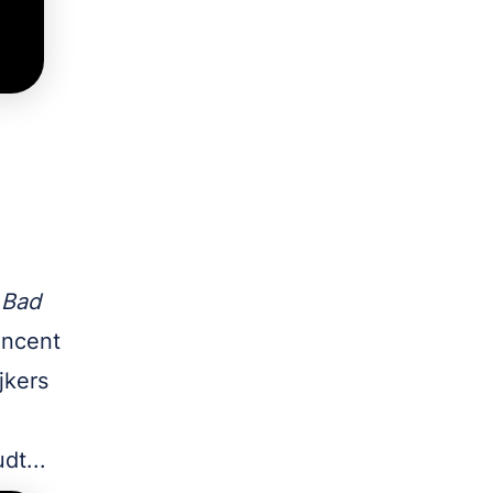
t
Bad
incent
jkers
dt...