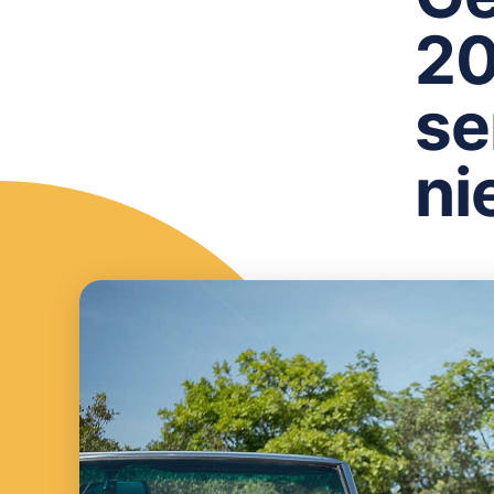
20
se
ni