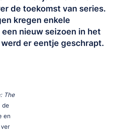
ver de toekomst van series.
gen kregen enkele
s een nieuw seizoen in het
 werd er eentje geschrapt.
: The
n de
e en
 ver