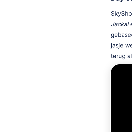
SkyShow
Jackal
e
gebasee
jasje w
terug a