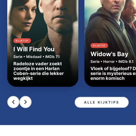
KIJKTIP
KIJKTIP
I Will Find You
Widow's Bay
Serie • Misdaad • IMDb 7.1
Serie • Horror • IMDb 8.1
Radeloze vader zoekt
zoontje in een Harlan
Vloek of bijgeloof? 
Coben-serie die lekker
serie is mysterieus e
wegkijkt
enorm komisch
ALLE KIJKTIPS