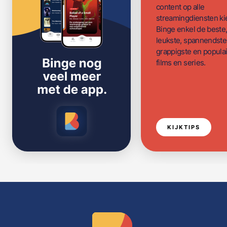
content op alle
streamingdiensten ki
Binge enkel de beste
leukste, spannendste
grappigste en populai
films en series.
KIJKTIPS