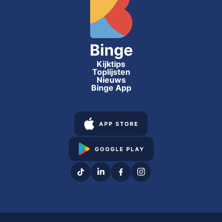
Kijktips
Toplijsten
Nieuws
Binge App