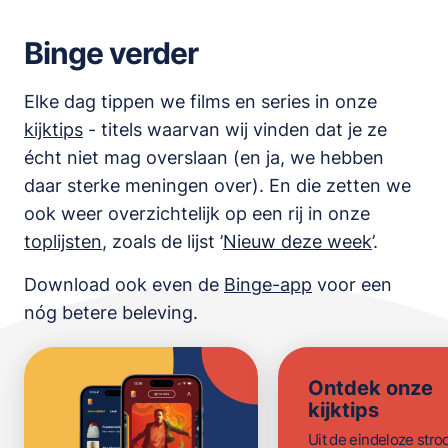
Binge verder
Elke dag tippen we films en series in onze
kijktips
- titels waarvan wij vinden dat je ze
écht niet mag overslaan (en ja, we hebben
daar sterke meningen over). En die zetten we
ook weer overzichtelijk op een rij in onze
toplijsten
,
zoals de lijst
’
Nieuw deze week
’.
Download ook even de
Binge-app
voor een
nóg betere beleving.
Ontdek onze
kijktips
Uit de eindeloze str