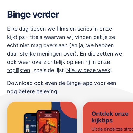
Binge verder
Elke dag tippen we films en series in onze
kijktips
- titels waarvan wij vinden dat je ze
écht niet mag overslaan (en ja, we hebben
daar sterke meningen over). En die zetten we
ook weer overzichtelijk op een rij in onze
toplijsten
,
zoals de lijst
’
Nieuw deze week
’.
Download ook even de
Binge-app
voor een
nóg betere beleving.
Ontdek onze
kijktips
Uit de eindeloze str