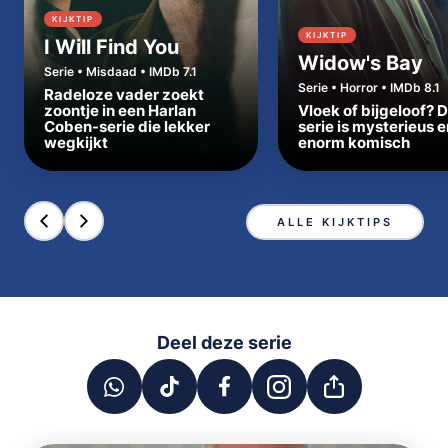
KIJKTIP
KIJKTIP
I Will Find You
Widow's Bay
Serie • Misdaad • IMDb 7.1
Serie • Horror • IMDb 8.1
Radeloze vader zoekt
zoontje in een Harlan
Vloek of bijgeloof? 
Coben-serie die lekker
serie is mysterieus e
wegkijkt
enorm komisch
ALLE KIJKTIPS
Deel deze serie