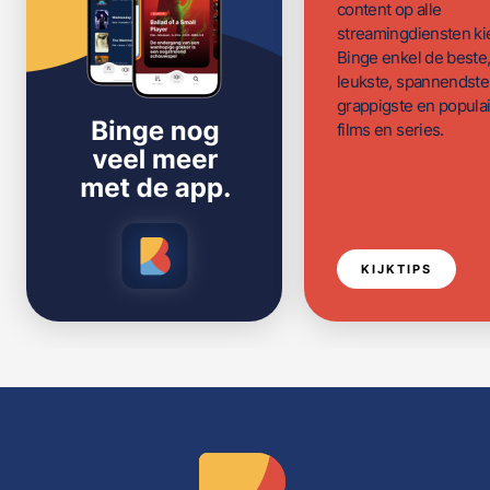
content op alle
streamingdiensten ki
Binge enkel de beste
leukste, spannendste
grappigste en populai
films en series.
KIJKTIPS