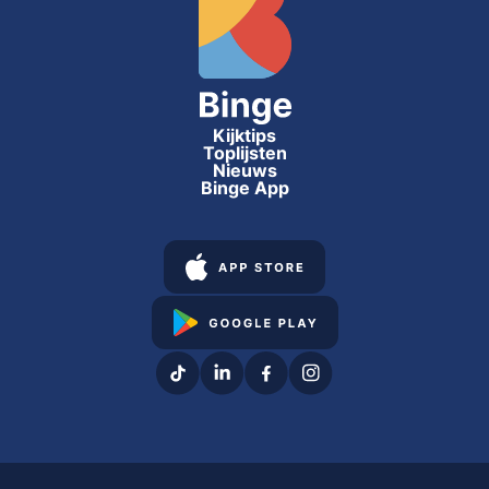
Kijktips
Toplijsten
Nieuws
Binge App