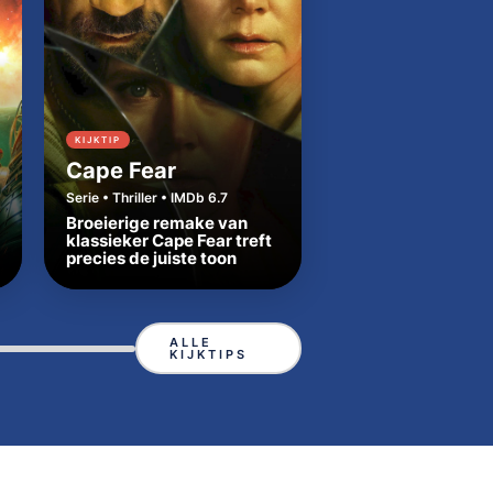
KIJKTIP
KIJKTIP
Cape Fear
Dutton Ranch
Serie • Thriller • IMDb 6.7
Serie • Western • IMDb
Broeierige remake van
Beth en Rip zetten
klassieker Cape Fear treft
Yellowstone-tradit
precies de juiste toon
in Texas
ALLE
KIJKTIPS