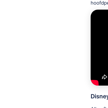
hoofdp
Disne