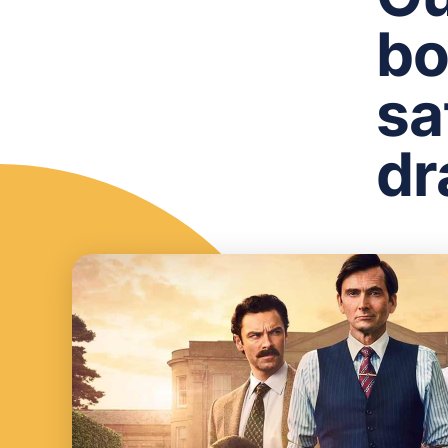
bo
sa
dr