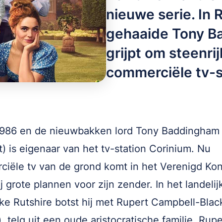
nieuwe serie. In R
gehaaide Tony B
grijpt om steenri
commerciële tv-s
1986 en de nieuwbakken lord Tony Baddingham 
) is eigenaar van het tv-station Corinium. Nu
iële tv van de grond komt in het Verenigd Koni
ij grote plannen voor zijn zender. In het landeli
jke Rutshire botst hij met Rupert Campbell-Blac
), telg uit een oude aristocratische familie. Rupe