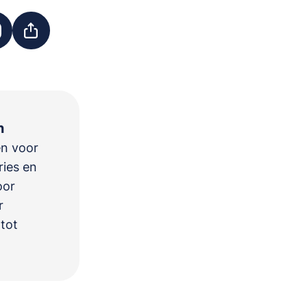
n
en voor
ries en
oor
r
 tot