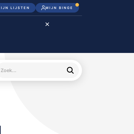
IJN LIJSTEN
MIJN BINGE
Disney+
Apple TV+
Apple TV
meJane
d