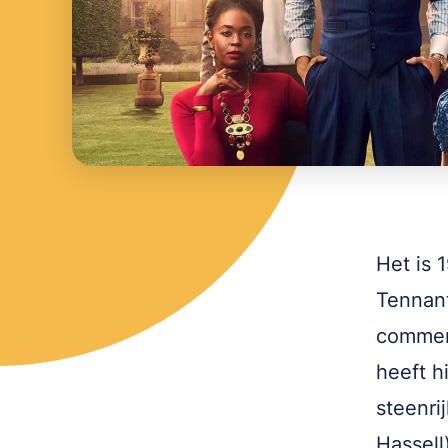
Het is 
Tennant
commerc
heeft h
steenri
Hassell