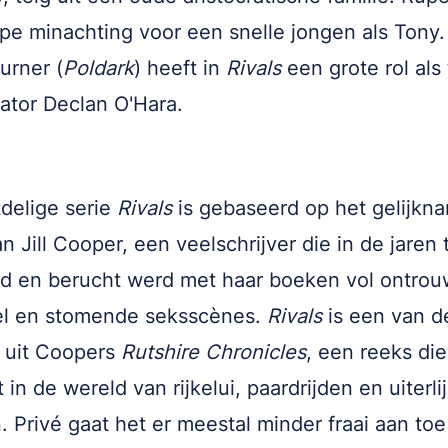
pe minachting voor een snelle jongen als Tony
urner (
Poldark
) heeft in
Rivals
een grote rol als 
ator Declan O'Hara.
delige serie
Rivals
is gebaseerd op het gelijkn
n Jill Cooper, een veelschrijver die in de jaren 
 en berucht werd met haar boeken vol ontrou
el en stomende seksscènes.
Rivals
is een van d
 uit Coopers
Rutshire Chronicles
, een reeks die
 in de wereld van rijkelui, paardrijden en uiterli
. Privé gaat het er meestal minder fraai aan toe 