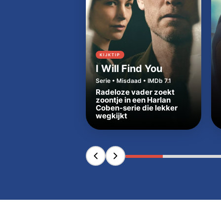
KIJKTIP
I Will Find You
Serie • Misdaad • IMDb 7.1
Radeloze vader zoekt
zoontje in een Harlan
Coben-serie die lekker
wegkijkt