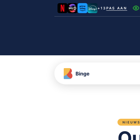
+13
PAS AAN
Netflix
Videoland
NLZIET
Film1
Canal+
NIEUW
Ou