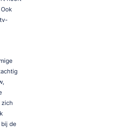
. Ook
tv-
amige
tachtig
w,
e
 zich
jk
bij de