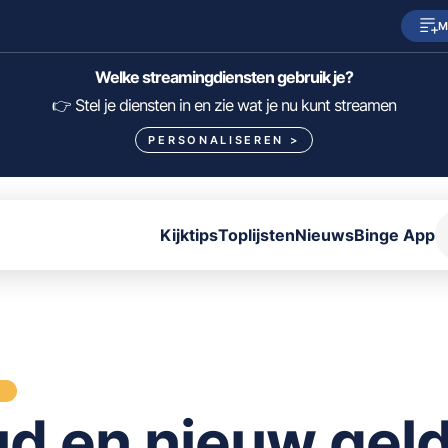
M
SkyShowtime
Prime Video
Welke streamingdiensten gebruik je?
HBO Max
NPO Start
👉 Stel je diensten in en zie wat je nu kunt streamen
PERSONALISEREN
>
Viaplay
Pathé Thuis
Lumière
KIJK
Kijktips
Toplijsten
Nieuws
Binge App
FILTER FILMS EN SERIES OP MIJN DIENSTEN
ALLES/NIETS SELECTEREN
OPSLAAN
S
d en nieuw gel