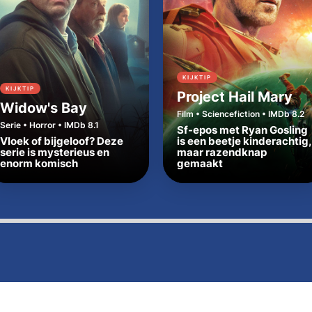
KIJKTIP
KIJKTIP
Project Hail Mary
Widow's Bay
Film • Sciencefiction • IMDb 8.2
Serie • Horror • IMDb 8.1
Sf-epos met Ryan Gosling
Vloek of bijgeloof? Deze
is een beetje kinderachtig,
serie is mysterieus en
maar razendknap
enorm komisch
gemaakt