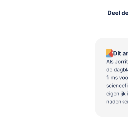
Deel de
Dit a
Als Jorri
de dagbla
films voo
sciencefi
eigenlijk
nadenken 