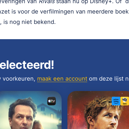
leveringen van
Rivals
staan nu op Disney+. Of d
zet is voor de verfilmingen van meerdere boek
, is nog niet bekend.
electeerd!
uw voorkeuren,
maak een account
om deze lijst 