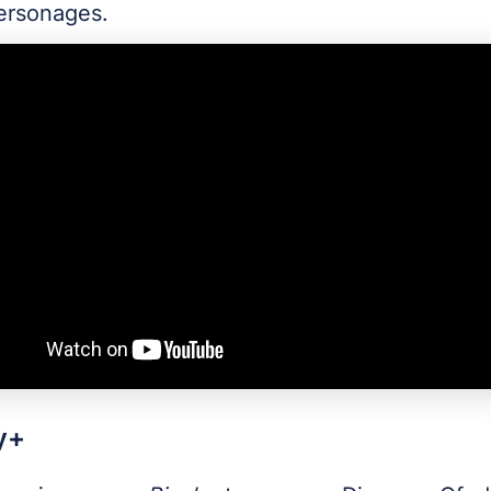
ersonages.
y+