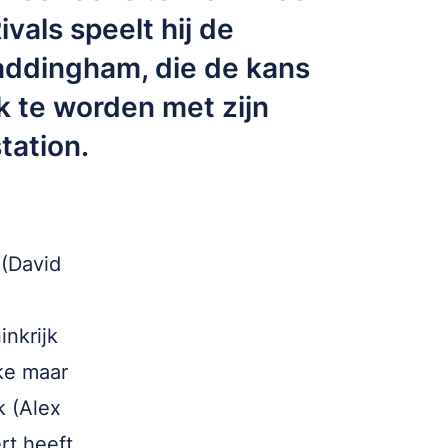
ivals speelt hij de
addingham, die de kans
jk te worden met zijn
tation.
(David
nkrijk
jke maar
k (Alex
rt heeft