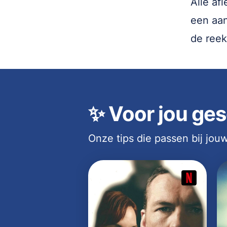
Alle af
een aan
de reek
✨
Voor jou ges
Onze tips die passen bij jo