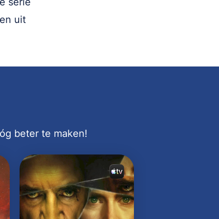
e serie
en uit
nóg beter te maken!