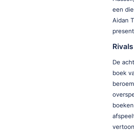
een die
Aidan T
present
Rivals
De acht
boek va
beroemd
oversp
boeken
afspeelt
vertoon