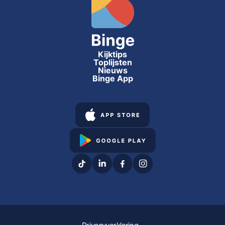
Kijktips
Toplijsten
Nieuws
Binge App