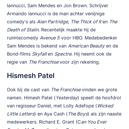
Iannucci, Sam Mendes en Jon Brown. Schrijver
Armando Iannucci is de man achter venijnige
comedy's als
Alan Partridge
,
The Thick of It
en
The
Death of Stalin
. Recentelijk maakte hij de
ruimtecomedy
Avenue 5
voor HBO. Medebedenker
Sam Mendes is bekend van
American Beauty
en de
Bond-films
Skyfall
en
Spectre
. Hij neemt ook de
regie van
The Franchise
voor zijn rekening.
Hismesh Patel
Ook bij de cast van
The Franchise
vinden we grote
namen. Himesh Patel (
Yesterday
) speelt de hoofdrol
van regisseur Daniel, met Lolly Adefope (
Wicked
Little Letters
) en Aya Cash (
The Boys
) als zijn naaste
medewerkers. Richard E. Grant (C
an You Ever