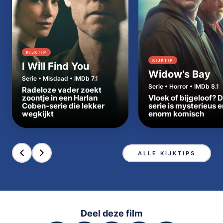
KIJKTIP
KIJKTIP
I Will Find You
Widow's Bay
Serie • Misdaad • IMDb 7.1
Serie • Horror • IMDb 8.1
Radeloze vader zoekt
zoontje in een Harlan
Vloek of bijgeloof? 
Coben-serie die lekker
serie is mysterieus e
wegkijkt
enorm komisch
ALLE KIJKTIPS
Deel deze film