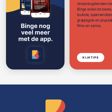
streamingdiensten ki
Binge enkel de beste
leukste, spannendste
grappigste en populai
films en series.
KIJKTIPS