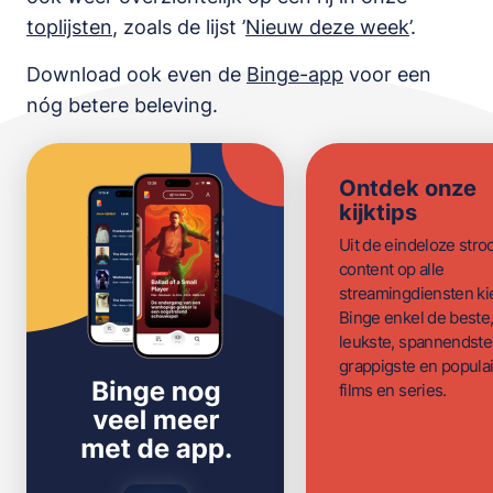
toplijsten
,
zoals de lijst
’
Nieuw deze week
’.
Download ook even de
Binge-app
voor een
nóg betere beleving.
Ontdek onze
kijktips
Uit de eindeloze str
content op alle
streamingdiensten ki
Binge enkel de beste
leukste, spannendste
grappigste en populai
films en series.