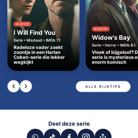
KIJKTIP
KIJKTIP
I Will Find You
Widow's Bay
Serie • Misdaad • IMDb 7.1
Serie • Horror • IMDb 8.1
Radeloze vader zoekt
zoontje in een Harlan
Vloek of bijgeloof? 
Coben-serie die lekker
serie is mysterieus e
wegkijkt
enorm komisch
ALLE KIJKTIPS
Deel deze serie