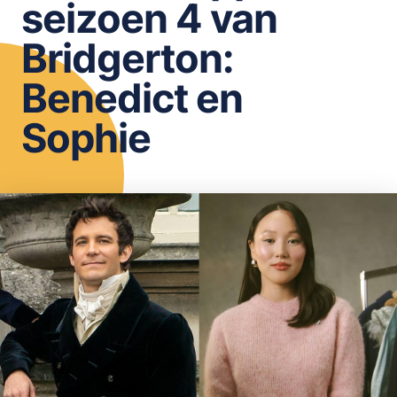
seizoen 4 van
OPSLAAN
Bridgerton:
Benedict en
Sophie