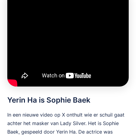
Yerin Ha is Sophie Baek
In een nieuwe video op X onthult wie er schuil gaat
achter het masker van Lady Silver. Het is Sophie
Baek, gespeeld door Yerin Ha. De actrice was