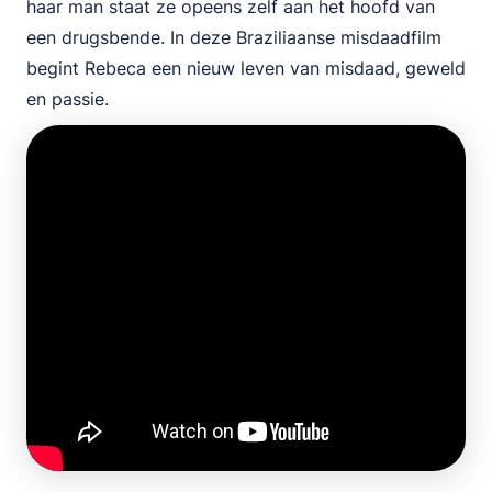
haar man staat ze opeens zelf aan het hoofd van
een drugsbende. In deze Braziliaanse misdaadfilm
begint Rebeca een nieuw leven van misdaad, geweld
en passie.