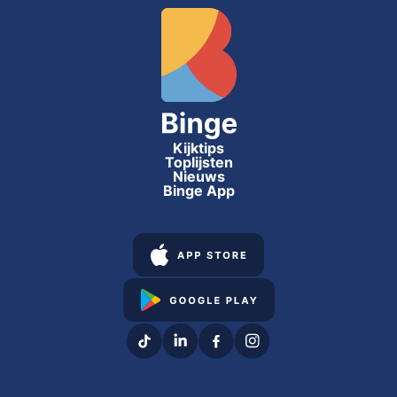
Kijktips
Toplijsten
Nieuws
Binge App