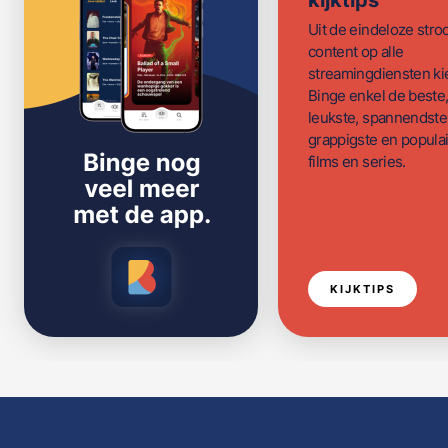
kijktips
Uit de eindeloze str
content op alle
streamingdiensten ki
Binge enkel de beste
leukste, spannendste
grappigste en populai
films en series.
KIJKTIPS