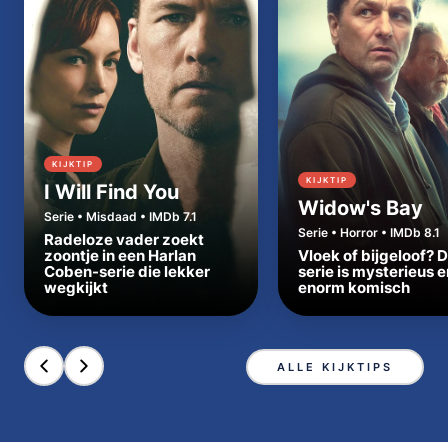
KIJKTIP
KIJKTIP
I Will Find You
Widow's Bay
Serie • Misdaad • IMDb 7.1
Serie • Horror • IMDb 8.1
Radeloze vader zoekt
zoontje in een Harlan
Vloek of bijgeloof? 
Coben-serie die lekker
serie is mysterieus e
wegkijkt
enorm komisch
ALLE KIJKTIPS