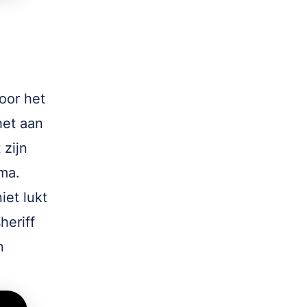
oor het
het aan
 zijn
ima.
iet lukt
heriff
n