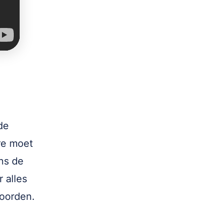
de
re moet
ns de
 alles
woorden.