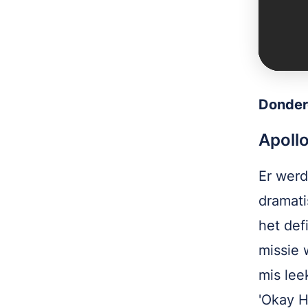
Donder
Apollo
Er werd
dramat
het def
missie 
mis lee
'Okay H