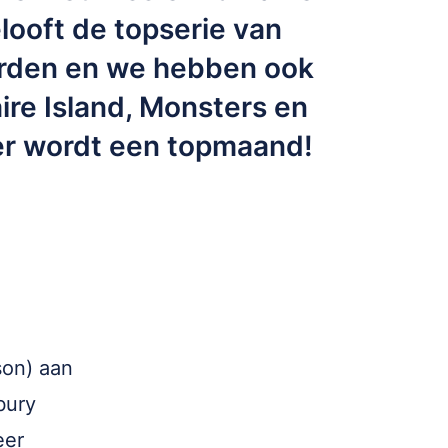
looft de topserie van
rden en we hebben ook
naire Island, Monsters en
er wordt een topmaand!
son) aan
bury
eer