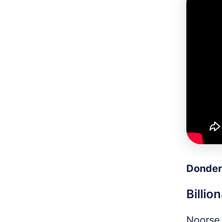
Donder
Billio
Noorse 