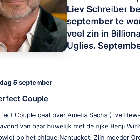
Liev Schreiber be
september te wo
veel zin in Billio
Uglies. Septemb
dag 5 september
erfect Couple
fect Couple gaat over Amelia Sachs (Eve Hew
avond van haar huwelijk met de rijke Benji Win
Howle) op het chique Nantucket. Zijn moeder Gr