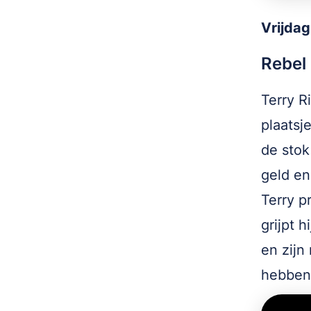
Vrijda
Rebel
Terry R
plaatsj
de stok
geld en
Terry p
grijpt 
en zijn
hebben