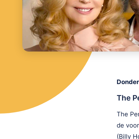
Donder
The P
The Per
de voor
(Billy 