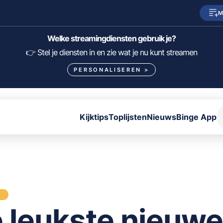
M
SkyShowtime
Prime Video
Welke streamingdiensten gebruik je?
HBO Max
NPO Start
👉 Stel je diensten in en zie wat je nu kunt streamen
PERSONALISEREN
>
Viaplay
Pathé Thuis
Lumière
KIJK
Kijktips
Toplijsten
Nieuws
Binge App
FILTER FILMS EN SERIES OP MIJN DIENSTEN
ALLES/NIETS SELECTEREN
OPSLAAN
S
 leukste nieuwe