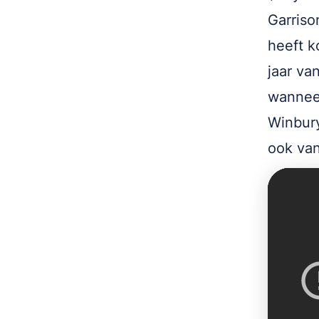
Garriso
heeft k
jaar va
wanneer
Winbury
ook van