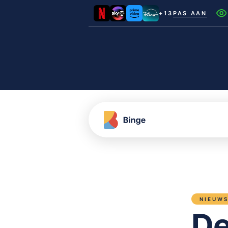
+13
PAS AAN
Netflix
Videoland
NLZIET
Film1
Canal+
NIEUW
De