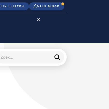
IJN LIJSTEN
MIJN BINGE
Disney+
Apple TV+
Apple TV
meJane