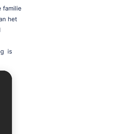
 familie
an het
d
g is