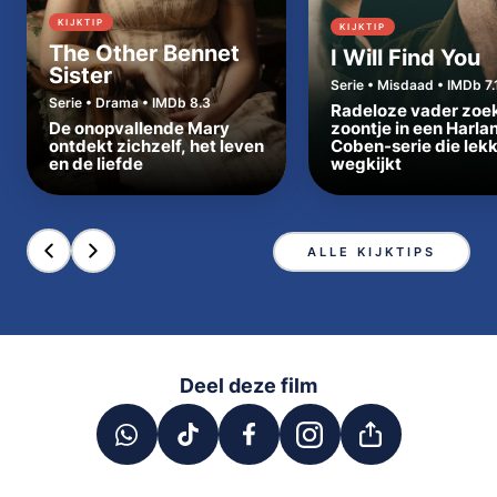
KIJKTIP
KIJKTIP
The Other Bennet
I Will Find You
Sister
Serie • Misdaad • IMDb 7.
Serie • Drama • IMDb 8.3
Radeloze vader zoe
De onopvallende Mary
zoontje in een Harla
ontdekt zichzelf, het leven
Coben-serie die lek
en de liefde
wegkijkt
ALLE KIJKTIPS
Deel deze film