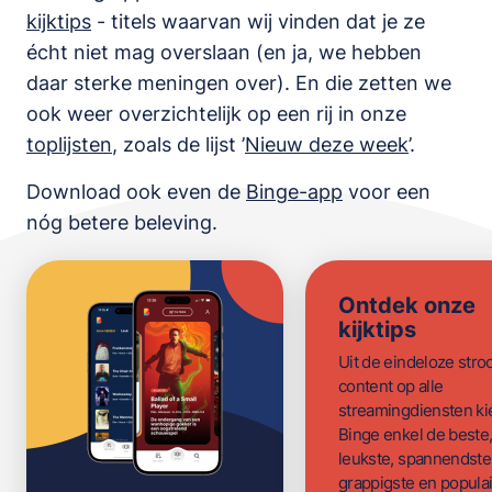
kijktips
- titels waarvan wij vinden dat je ze
écht niet mag overslaan (en ja, we hebben
daar sterke meningen over). En die zetten we
ook weer overzichtelijk op een rij in onze
toplijsten
,
zoals de lijst
’
Nieuw deze week
’.
Download ook even de
Binge-app
voor een
nóg betere beleving.
Ontdek onze
kijktips
Uit de eindeloze str
content op alle
streamingdiensten ki
Binge enkel de beste
leukste, spannendste
grappigste en populai