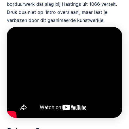
borduurwerk dat slag bij Hastings uit 1066 vertelt.
Druk dus niet op 'Intro overslaan', maar laat je
verbazen door dit geanimeerde kunstwerkje.