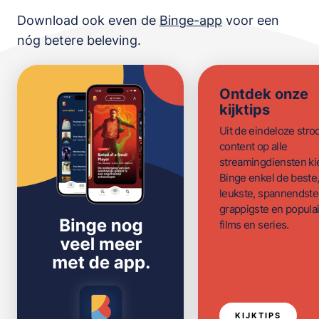
Download ook even de
Binge-app
voor een
nóg betere beleving.
Ontdek onze
kijktips
Uit de eindeloze str
content op alle
streamingdiensten ki
Binge enkel de beste
leukste, spannendste
grappigste en populai
films en series.
KIJKTIPS