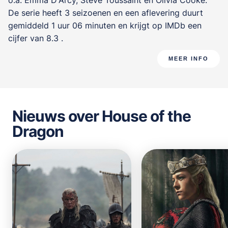
o.a.
Emma D'Arcy
,
Steve Toussaint
en
Olivia Cooke
.
De serie heeft 3 seizoenen en een aflevering duurt
gemiddeld 1 uur 06 minuten en krijgt op IMDb een
cijfer van 8.3 .
MEER INFO
Nieuws over House of the
Dragon