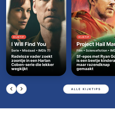
KIJKTIP
KIJKTIP
I Will Find You
Project Hail Ma
Serie • Misdaad • IMDb 7.1
Film • Sciencefiction • IM
Radeloze vader zoekt
Sf-epos met Ryan Go
zoontje in een Harlan
is een beetje kinder
Coben-serie die lekker
maar razendknap
wegkijkt
gemaakt
ALLE KIJKTIPS