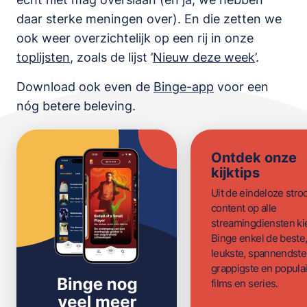
daar sterke meningen over). En die zetten we
ook weer overzichtelijk op een rij in onze
toplijsten
,
zoals de lijst
’
Nieuw deze week
’.
Download ook even de
Binge-app
voor een
nóg betere beleving.
Ontdek onze
kijktips
Uit de eindeloze str
content op alle
streamingdiensten ki
Binge enkel de beste
leukste, spannendste
grappigste en populai
films en series.