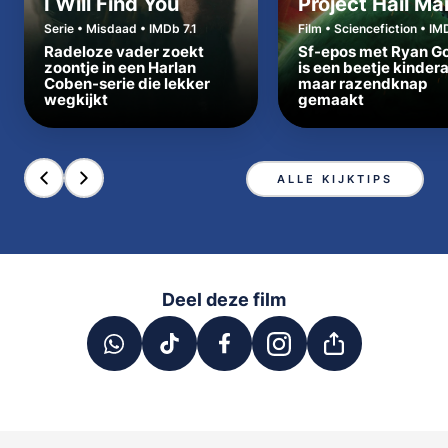
I Will Find You
Project Hail Ma
Serie • Misdaad • IMDb 7.1
Film • Sciencefiction • IM
Radeloze vader zoekt
Sf-epos met Ryan Go
zoontje in een Harlan
is een beetje kinder
Coben-serie die lekker
maar razendknap
wegkijkt
gemaakt
ALLE KIJKTIPS
Deel deze film