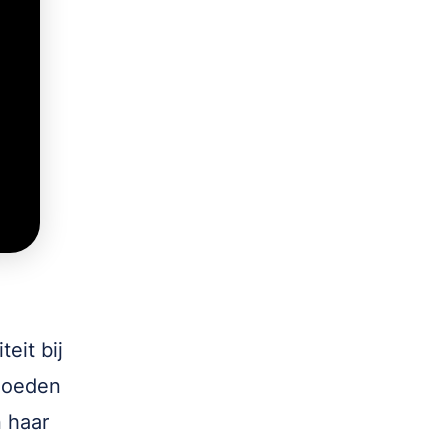
eit bij
rmoeden
n haar