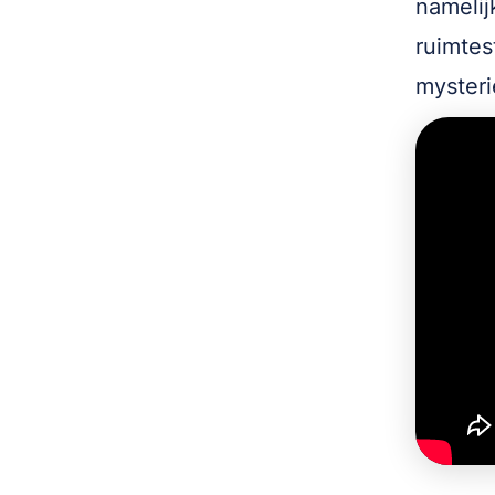
namelij
ruimtes
mysteri