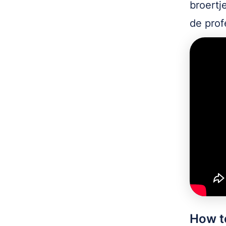
broertj
de pro
How to