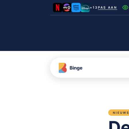
+13
PAS AAN
Netflix
Videoland
NLZIET
Film1
Canal+
NIEUW
De