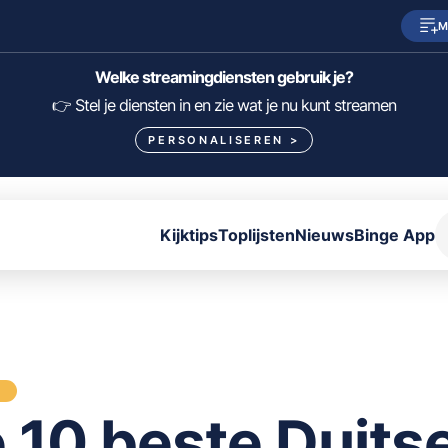
M
SkyShowtime
Prime Video
Welke streamingdiensten gebruik je?
HBO Max
NPO Start
👉 Stel je diensten in en zie wat je nu kunt streamen
PERSONALISEREN
>
Viaplay
Pathé Thuis
Lumière
KIJK
Kijktips
Toplijsten
Nieuws
Binge App
FILTER FILMS EN SERIES OP MIJN DIENSTEN
ALLES/NIETS SELECTEREN
OPSLAAN
S
 10 beste Duits