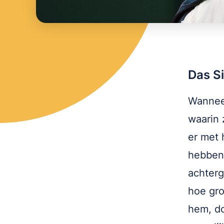
Das Si
Wanneer
waarin 
er met 
hebben.
achterg
hoe gro
hem, do