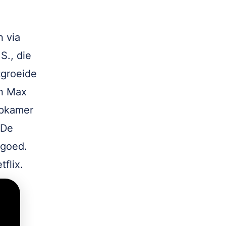
n via
S., die
tgroeide
en Max
apkamer
 De
 goed.
tflix.