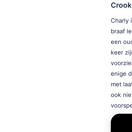
Crooks
Charly 
braaf l
een ou
keer zi
voorzie
enige d
met laa
ook nie
voorspe