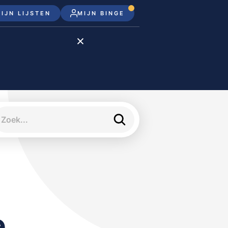
IJN LIJSTEN
MIJN BINGE
Disney+
Apple TV+
Apple TV
meJane
e