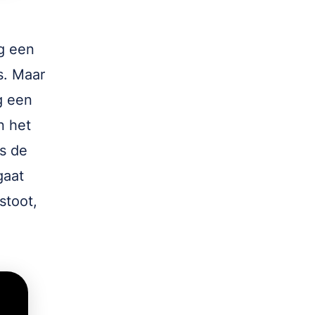
g een
s. Maar
g een
n het
s de
gaat
stoot,