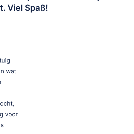
t. Viel Spaß!
tuig
en wat
e
ocht,
ng voor
as