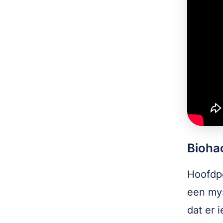
Biohac
Hoofdpe
een mys
dat er 