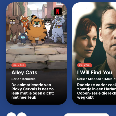
KIJKTIP
KIJKTIP
Alley Cats
I Will Find You
Serie • Komedie
Serie • Misdaad • IMDb 7.
De animatieserie van
Radeloze vader zoe
Ricky Gervais is net zo
zoontje in een Harla
leuk met je ogen dicht:
Coben-serie die lek
niet heel leuk
wegkijkt