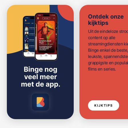
Ontdek onze
kijktips
Uit de eindeloze str
content op alle
streamingdiensten ki
Binge enkel de beste
leukste, spannendste
grappigste en populai
films en series.
KIJKTIPS