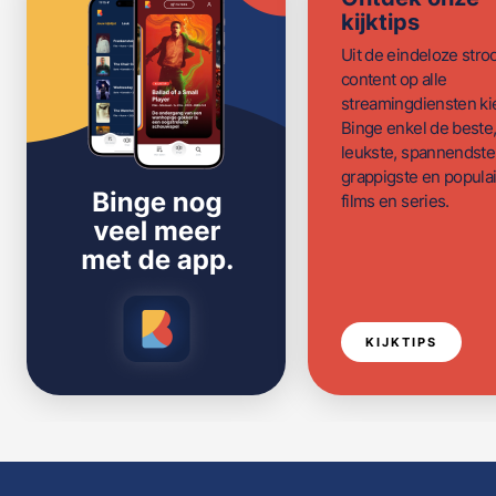
kijktips
Uit de eindeloze str
content op alle
streamingdiensten ki
Binge enkel de beste
leukste, spannendste
grappigste en populai
films en series.
KIJKTIPS