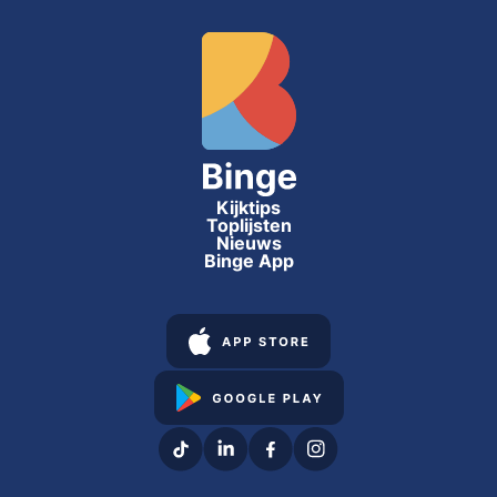
Kijktips
Toplijsten
Nieuws
Binge App