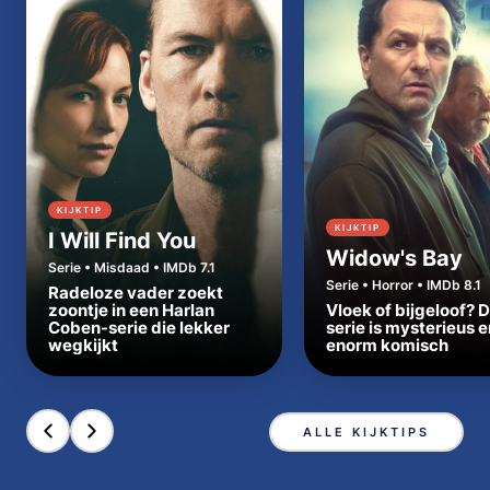
KIJKTIP
KIJKTIP
I Will Find You
Widow's Bay
Serie • Misdaad • IMDb 7.1
Serie • Horror • IMDb 8.1
Radeloze vader zoekt
zoontje in een Harlan
Vloek of bijgeloof? 
Coben-serie die lekker
serie is mysterieus e
wegkijkt
enorm komisch
ALLE KIJKTIPS