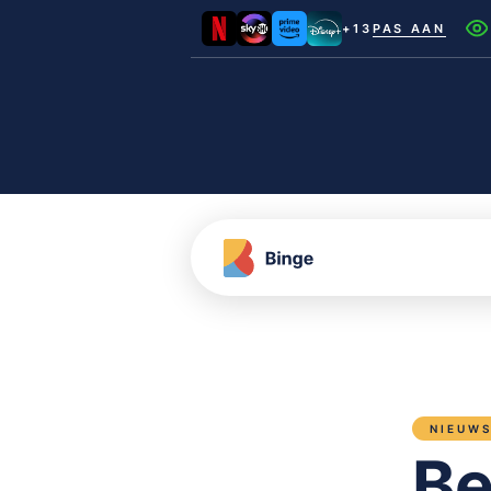
+13
PAS AAN
Netflix
Videoland
NLZIET
Film1
Canal+
NIEUW
Be