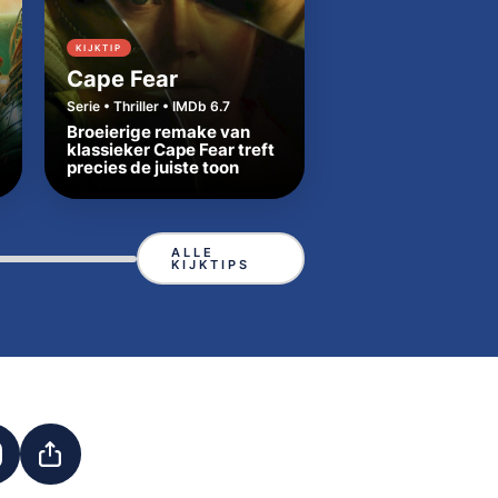
KIJKTIP
KIJKTIP
Cape Fear
Dutton Ranch
Serie • Thriller • IMDb 6.7
Serie • Western • IMDb
Broeierige remake van
Beth en Rip zetten
klassieker Cape Fear treft
Yellowstone-tradit
precies de juiste toon
in Texas
ALLE
KIJKTIPS