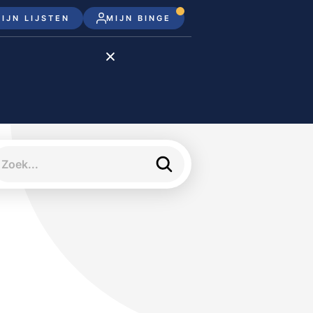
IJN LIJSTEN
MIJN BINGE
Disney+
Apple TV+
Apple TV
meJane