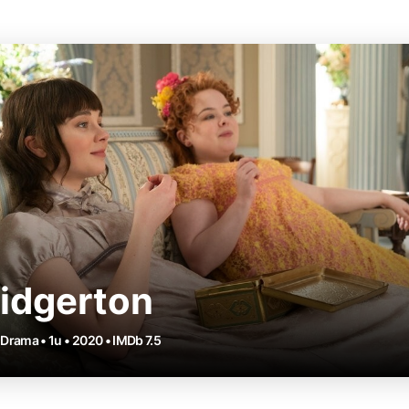
idgerton
• Drama • 1u • 2020 • IMDb 7.5