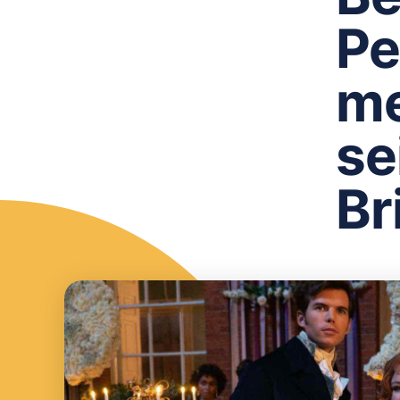
Pe
me
se
Br