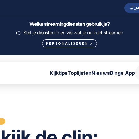
M
SkyShowtime
Prime Video
Welke streamingdiensten gebruik je?
HBO Max
NPO Start
👉 Stel je diensten in en zie wat je nu kunt streamen
PERSONALISEREN
>
Viaplay
Pathé Thuis
Lumière
KIJK
Kijktips
Toplijsten
Nieuws
Binge App
FILTER FILMS EN SERIES OP MIJN DIENSTEN
ALLES/NIETS SELECTEREN
OPSLAAN
S
kijk de clip: