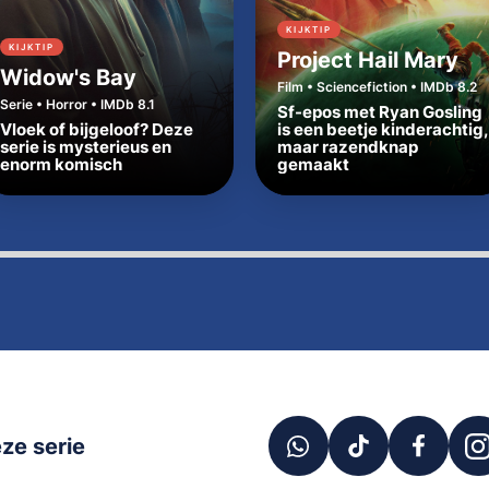
KIJKTIP
KIJKTIP
Project Hail Mary
Widow's Bay
Film • Sciencefiction • IMDb 8.2
Serie • Horror • IMDb 8.1
Sf-epos met Ryan Gosling
Vloek of bijgeloof? Deze
is een beetje kinderachtig,
serie is mysterieus en
maar razendknap
enorm komisch
gemaakt
ze serie