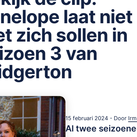
nelope laat niet
t zich sollen in
izoen 3 van
idgerton
15 februari 2024 - Door
Ir
Al twee seizoene