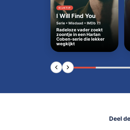
KIJKTIP
I Will Find You
Serie • Misdaad • IMDb 7.1
Radeloze vader zoekt
zoontje in een Harlan
Coben-serie die lekker
wegkijkt
Deel de