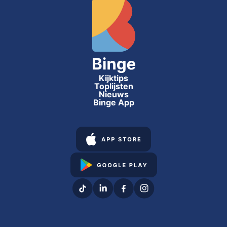
Kijktips
Toplijsten
Nieuws
Binge App