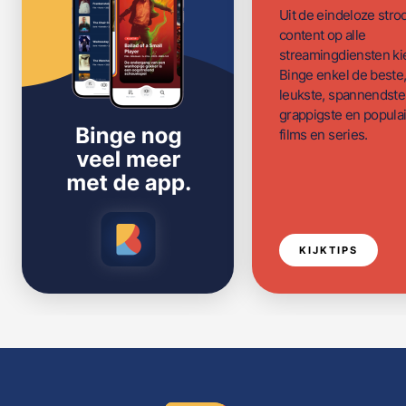
Uit de eindeloze str
content op alle
streamingdiensten ki
Binge enkel de beste
leukste, spannendste
grappigste en populai
films en series.
KIJKTIPS