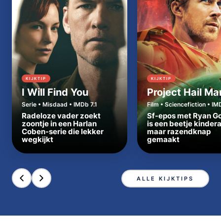
KIJKTIP
KIJKTIP
I Will Find You
Project Hail Ma
Serie • Misdaad • IMDb 7.1
Film • Sciencefiction • IM
Radeloze vader zoekt
Sf-epos met Ryan Go
zoontje in een Harlan
is een beetje kinder
Coben-serie die lekker
maar razendknap
wegkijkt
gemaakt
ALLE KIJKTIPS