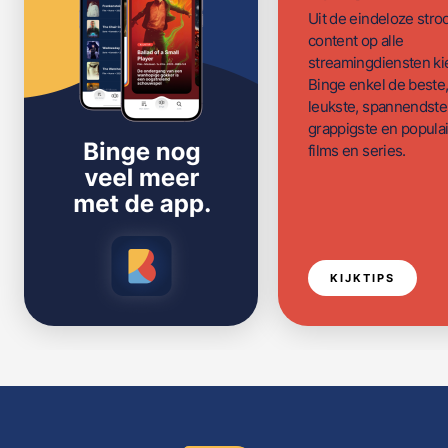
Uit de eindeloze str
content op alle
streamingdiensten ki
Binge enkel de beste
leukste, spannendste
grappigste en populai
films en series.
KIJKTIPS