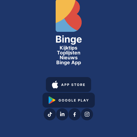
Kijktips
Toplijsten
Nieuws
Binge App