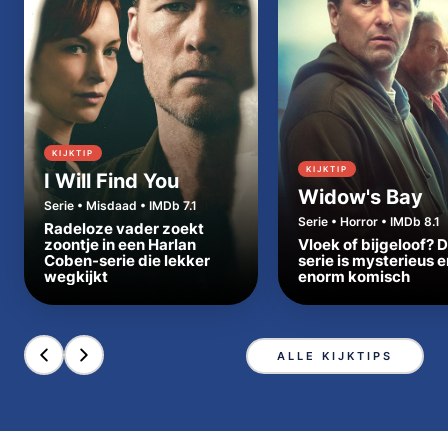
KIJKTIP
KIJKTIP
I Will Find You
Widow's Bay
Serie • Misdaad • IMDb 7.1
Serie • Horror • IMDb 8.1
Radeloze vader zoekt
zoontje in een Harlan
Vloek of bijgeloof? 
Coben-serie die lekker
serie is mysterieus e
wegkijkt
enorm komisch
ALLE KIJKTIPS