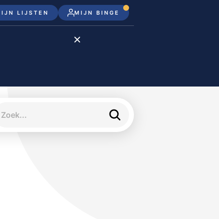
IJN LIJSTEN
MIJN BINGE
Disney+
Apple TV+
Apple TV
meJane