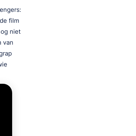
vengers:
de film
nog niet
m van
grap
wie