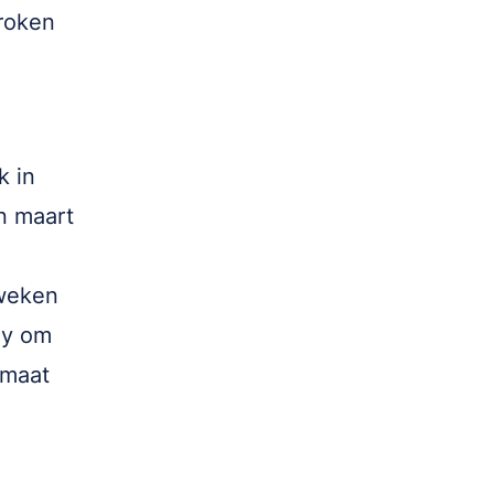
broken
k in
n maart
 weken
ey om
fmaat