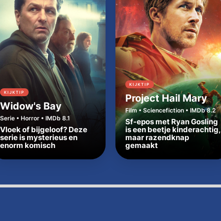
KIJKTIP
KIJKTIP
Project Hail Mary
Widow's Bay
Film • Sciencefiction • IMDb 8.2
Serie • Horror • IMDb 8.1
Sf-epos met Ryan Gosling
Vloek of bijgeloof? Deze
is een beetje kinderachtig,
serie is mysterieus en
maar razendknap
enorm komisch
gemaakt