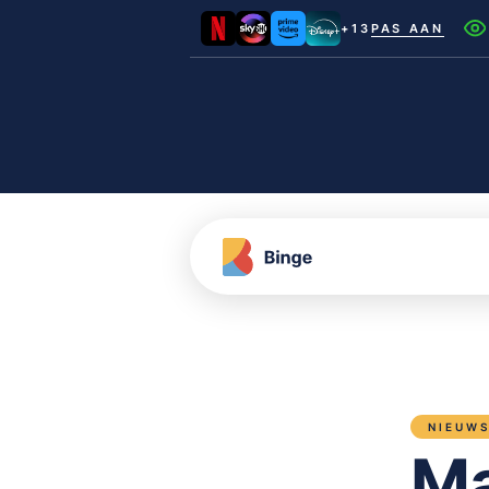
+13
PAS AAN
Netflix
Videoland
NLZIET
Film1
Canal+
NIEUW
Ma