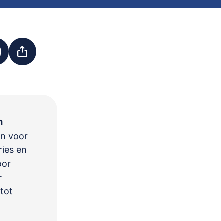
n
en voor
ries en
oor
r
 tot