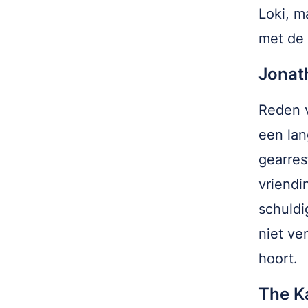
Loki, m
met de 
Jonat
Reden v
een lan
gearres
vriendi
schuldi
niet ve
hoort.
The K