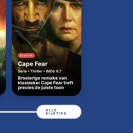
KIJKTIP
KIJKTIP
Cape Fear
Dutton Ranch
Serie • Thriller • IMDb 6.7
Serie • Western • IMDb
Broeierige remake van
Beth en Rip zetten
klassieker Cape Fear treft
Yellowstone-tradit
precies de juiste toon
in Texas
ALLE
KIJKTIPS