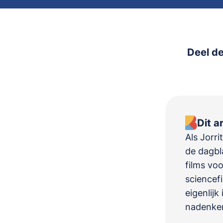
Deel de
Dit a
Als Jorri
de dagbla
films voo
sciencefi
eigenlijk
nadenken 