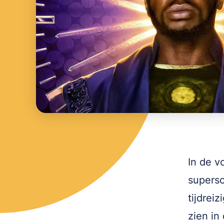
In de v
supersc
tijdrei
zien in