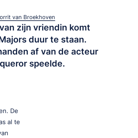
orrit van Broekhoven
van zijn vriendin komt
Majors duur te staan.
 handen af van de acteur
queror speelde.
en. De
s al te
van