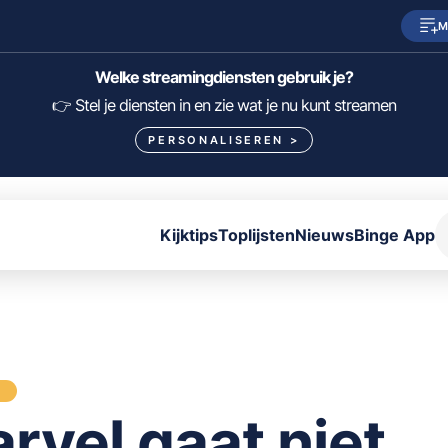
M
SkyShowtime
Prime Video
Welke streamingdiensten gebruik je?
HBO Max
NPO Start
👉 Stel je diensten in en zie wat je nu kunt streamen
PERSONALISEREN
>
Viaplay
Pathé Thuis
Lumière
KIJK
Kijktips
Toplijsten
Nieuws
Binge App
FILTER FILMS EN SERIES OP MIJN DIENSTEN
ALLES/NIETS SELECTEREN
OPSLAAN
S
rvel gaat niet