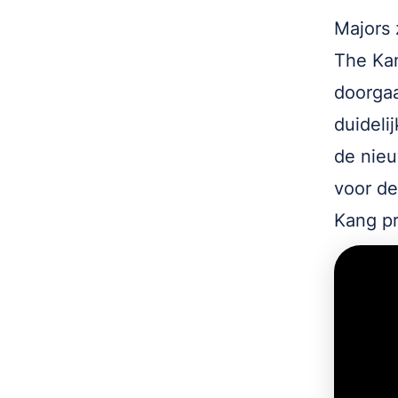
Majors 
The Kan
doorgaa
duideli
de nieu
voor de
Kang pr