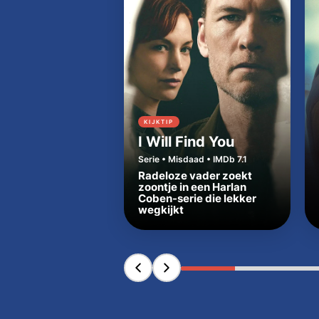
KIJKTIP
I Will Find You
Serie • Misdaad • IMDb 7.1
Radeloze vader zoekt
zoontje in een Harlan
Coben-serie die lekker
wegkijkt