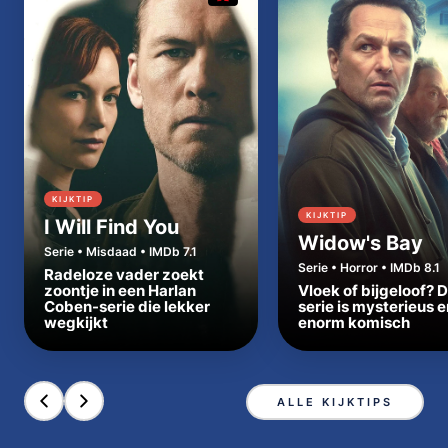
KIJKTIP
KIJKTIP
I Will Find You
Widow's Bay
Serie • Misdaad • IMDb 7.1
Serie • Horror • IMDb 8.1
Radeloze vader zoekt
zoontje in een Harlan
Vloek of bijgeloof? 
Coben-serie die lekker
serie is mysterieus e
wegkijkt
enorm komisch
ALLE KIJKTIPS