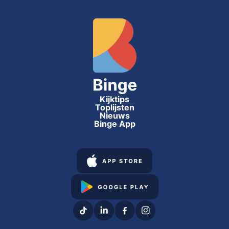
Kijktips
Toplijsten
Nieuws
Binge App