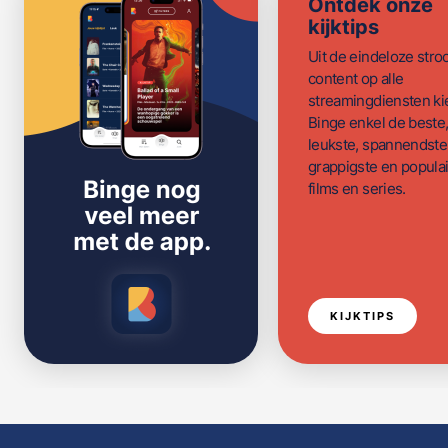
Ontdek onze
kijktips
Uit de eindeloze str
content op alle
streamingdiensten ki
Binge enkel de beste
leukste, spannendste
grappigste en populai
films en series.
KIJKTIPS